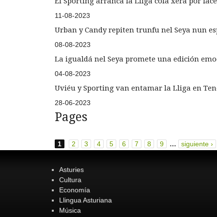
El Sporting arranca la Lliga cola xera por face
11-08-2023
Urban y Candy repiten trunfu nel Seya nun esp
08-08-2023
La igualdá nel Seya promete una edición emoc
04-08-2023
Uviéu y Sporting van entamar la Lliga en Tene
28-06-2023
Pages
1
2
3
4
5
6
7
8
9
…
siguiente ›
Asturies
Cultura
Economía
Llingua Asturiana
Música