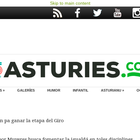
Skip to main content
S »
GALERÍES
HUMOR
INFANTIL
ASTURIANU »
O
n pa ganar la etapa del Giro
por Muyeres busca fomentar la igualdá en toles disciplines