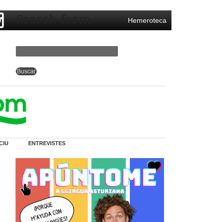
Search form
Hemeroteca
CIU
ENTREVISTES