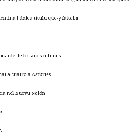
xentina l'únicu títulu que-y faltaba
onante de los años últimos
nal a cuatro a Asturies
icia nel Nuevu Nalón
s
FA