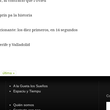
r, al contrario que l'Uviéu
rín pa la historia
ionante: los diez primeros, en 14 segundos
rife y Valladolid
última »
A la Gueta los Sueños
Espaciu y Tiempu
Co
Quién somos