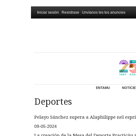
Iniciar sesión
|
Rexistrase
|
Unvíanos les tos anuncies
ENTAMU
NOTICIE
Deportes
Pelayo Sánchez supera a Alaphilippe nel esprí
09-05-2024
La creación de la Mesa del Deporte Practicáu 