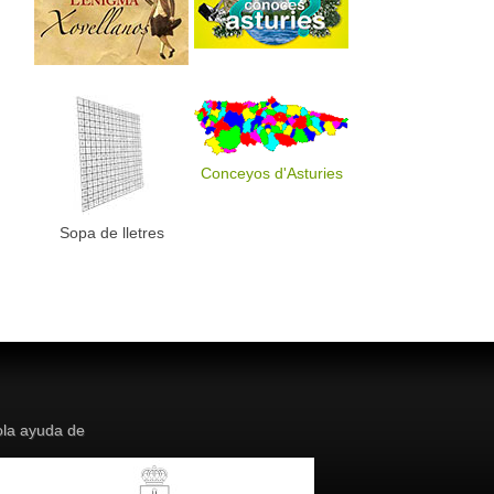
Conceyos d'Asturies
Sopa de lletres
la ayuda de