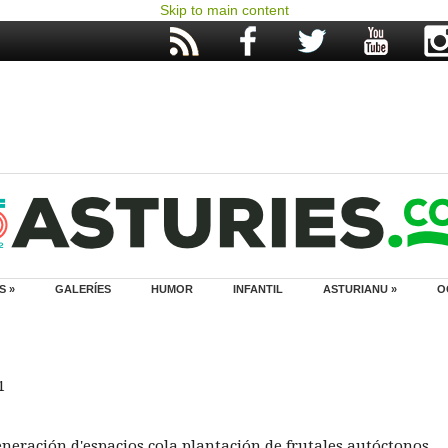
Skip to main content
S »
GALERÍES
HUMOR
INFANTIL
ASTURIANU »
O
1
neración d'espacios cola plantación de frutales autóctonos