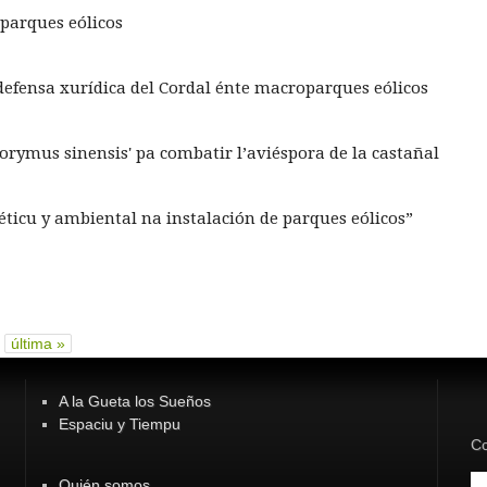
 parques eólicos
defensa xurídica del Cordal énte macroparques eólicos
orymus sinensis' pa combatir l’aviéspora de la castañal
ticu y ambiental na instalación de parques eólicos”
última »
A la Gueta los Sueños
Espaciu y Tiempu
Co
Quién somos