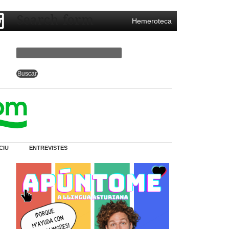
Search form
Hemeroteca
CIU
ENTREVISTES