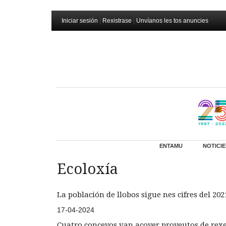
Iniciar sesión
|
Rexistrase
|
Unvíanos les tos anuncies
ENTAMU
NOTICIE
Ecoloxía
La población de llobos sigue nes cifres del 202
17-04-2024
Cuatro conceyos van acoyer proyeutos de rexe