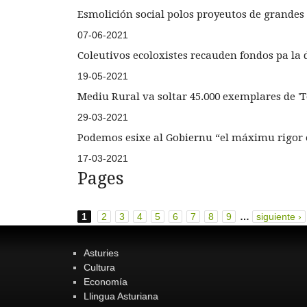
Esmolición social polos proyeutos de grandes
07-06-2021
Coleutivos ecoloxistes recauden fondos pa la 
19-05-2021
Mediu Rural va soltar 45.000 exemplares de 'T
29-03-2021
Podemos esixe al Gobiernu “el máximu rigor é
17-03-2021
Pages
1
2
3
4
5
6
7
8
9
…
siguiente ›
Asturies
Cultura
Economía
Llingua Asturiana