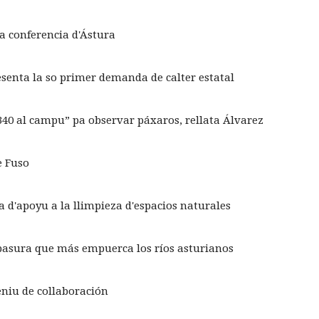
na conferencia d'Ástura
esenta la so primer demanda de calter estatal
 340 al campu” pa observar páxaros, rellata Álvarez
e Fuso
 d'apoyu a la llimpieza d'espacios naturales
a basura que más empuerca los ríos asturianos
eniu de collaboración