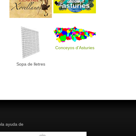
Conceyos d'Asturies
Sopa de lletres
la ayuda de