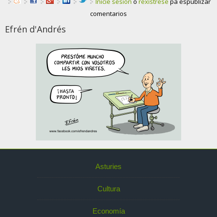
Inicie sesión
o
rexístrese
pa espublizar
comentarios
Efrén d'Andrés
Asturies
Cultura
Economía