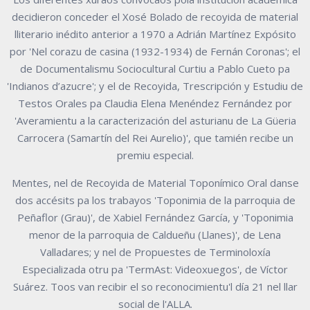
decidieron conceder el Xosé Bolado de recoyida de material
lliterario inédito anterior a 1970 a Adrián Martínez Expósito
por 'Nel corazu de casina (1932-1934) de Fernán Coronas'; el
de Documentalismu Sociocultural Curtiu a Pablo Cueto pa
'Indianos d’azucre'; y el de Recoyida, Trescripción y Estudiu de
Testos Orales pa Claudia Elena Menéndez Fernández por
'Averamientu a la caracterización del asturianu de La Güeria
Carrocera (Samartín del Rei Aurelio)', que tamién recibe un
premiu especial.
Mentes, nel de Recoyida de Material Toponímico Oral danse
dos accésits pa los trabayos 'Toponimia de la parroquia de
Peñaflor (Grau)', de Xabiel Fernández García, y 'Toponimia
menor de la parroquia de Caldueñu (Llanes)', de Lena
Valladares; y nel de Propuestes de Terminoloxía
Especializada otru pa 'TermAst: Videoxuegos', de Víctor
Suárez. Toos van recibir el so reconocimientu'l día 21 nel llar
social de l'ALLA.