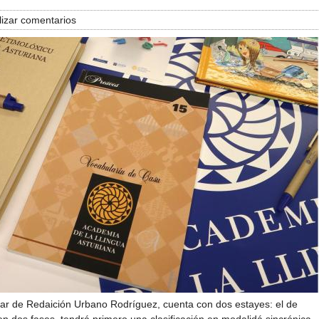
izar comentarios
olar de Redaición Urbano Rodríguez, cuenta con dos estayes: el de
 en dos fases, tendrá primero una clasificación en modalidá sincrónica