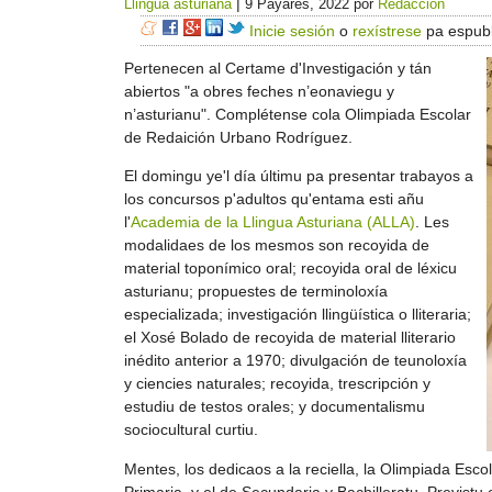
|
Llingua asturiana
9 Payares, 2022
por
Redacción
Inicie sesión
o
rexístrese
pa espubl
Pertenecen al Certame d'Investigación y tán
abiertos "a obres feches n’eonaviegu y
n’asturianu". Complétense cola Olimpiada Escolar
de Redaición Urbano Rodríguez.
El domingu ye'l día últimu pa presentar trabayos a
los concursos p'adultos qu'entama esti añu
l'
Academia de la Llingua Asturiana (ALLA)
. Les
modalidaes de los mesmos son recoyida de
material toponímico oral; recoyida oral de léxicu
asturianu; propuestes de terminoloxía
especializada; investigación llingüística o lliteraria;
el Xosé Bolado de recoyida de material lliterario
inédito anterior a 1970; divulgación de teunoloxía
y ciencies naturales; recoyida, trescripción y
estudiu de testos orales; y documentalismu
sociocultural curtiu.
Mentes, los dedicaos a la reciella, la Olimpiada Esc
Primaria, y el de Secundaria y Bachilleratu. Previstu