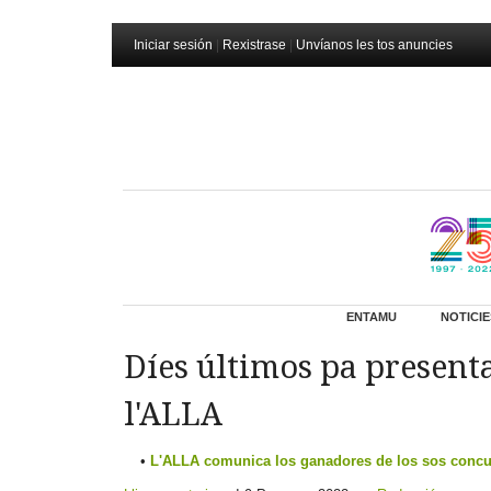
Iniciar sesión
|
Rexistrase
|
Unvíanos les tos anuncies
ENTAMU
NOTICIE
Díes últimos pa present
l'ALLA
L'ALLA comunica los ganadores de los sos concur