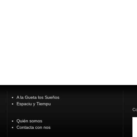
A la Gueta los Sueños
Espaciu y Tiempu
Co
Quién somos
Contacta con nos