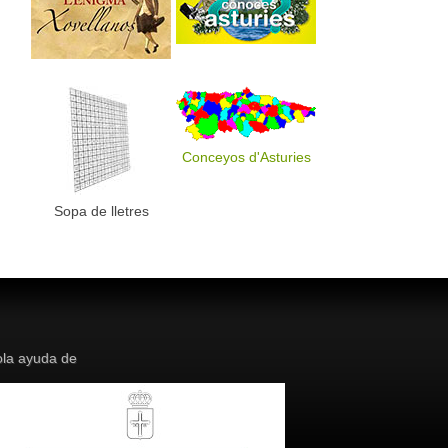
Conceyos d'Asturies
Sopa de lletres
la ayuda de