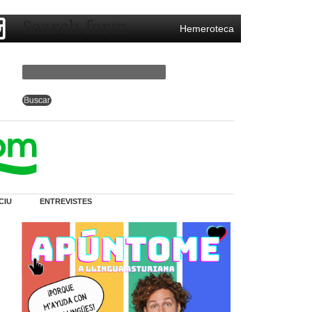
Search form
Hemeroteca
CIU
ENTREVISTES