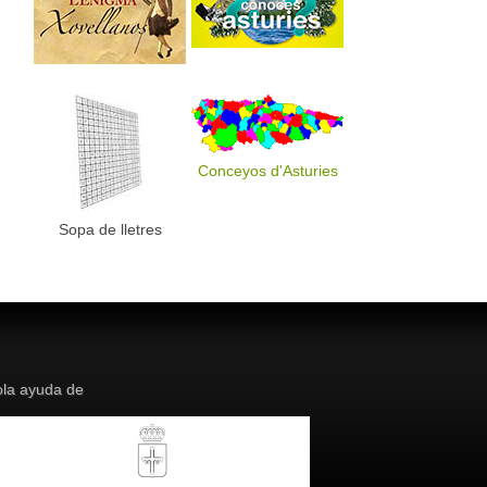
Conceyos d'Asturies
Sopa de lletres
la ayuda de