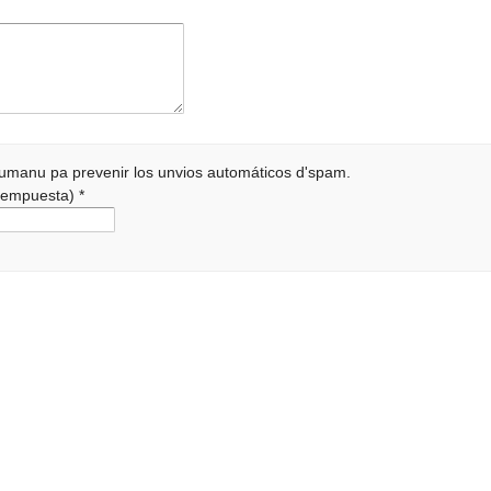
 humanu pa prevenir los unvios automáticos d'spam.
a rempuesta)
*