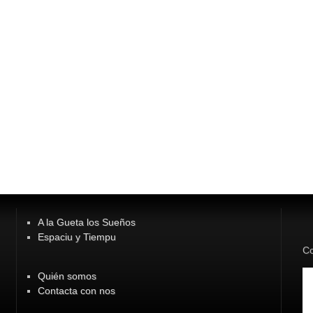
A la Gueta los Sueños
Espaciu y Tiempu
Co
Quién somos
Contacta con nos