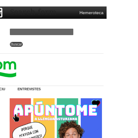
Search form
Hemeroteca
CIU
ENTREVISTES