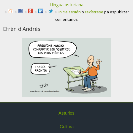
Llingua asturiana
Inicie sesión
o
rexístrese
pa espublizar
comentarios
Efrén d'Andrés
Asturies
Cultura