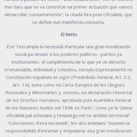
mui claru que se va concretar na primer actuación que vamos
desarrollar conxuntamente”, la citada Xira pola Oficialidá, que
se define nun manifiestu conxuntu.
El testu
Ésti “rescampla la necesidá d’articular una gran movilización
social pa desixir a los poderes políticos –partíos ya
instituciones– el cumplimientu de lo que ye un derechu
irrenunciable, individual y coleutivu, recoyíu espresamente na
Constitución española en vigor (Preámbulu Xeneral, Art. 3.2,
Art- 14); asina como na Carta Europea de les Llingües
Rexonales y Minoritaries y, mesmo, na declaración Universal
de los Drechos Humanos, aprobada pola Asamblea Xeneral
de les Naciones Xuníes nel 1948 en París”, como ye la “plena
oficialidá pal asturianu y l’enaviegu nel so ámbitu territorial”.
“Conscientes d’esa necesidá”, les dos entidaes “asumen la
responsabilidá d’entamar y empobinar esa gran movilización