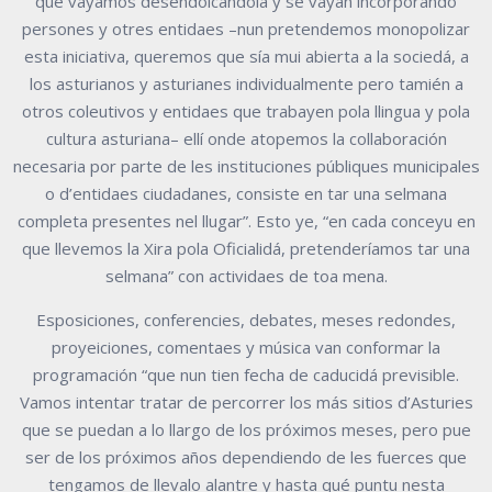
que vayamos desendolcándola y se vayan incorporando
persones y otres entidaes –nun pretendemos monopolizar
esta iniciativa, queremos que sía mui abierta a la sociedá, a
los asturianos y asturianes individualmente pero tamién a
otros coleutivos y entidaes que trabayen pola llingua y pola
cultura asturiana– ellí onde atopemos la collaboración
necesaria por parte de les instituciones públiques municipales
o d’entidaes ciudadanes, consiste en tar una selmana
completa presentes nel llugar”. Esto ye, “en cada conceyu en
que llevemos la Xira pola Oficialidá, pretenderíamos tar una
selmana” con actividaes de toa mena.
Esposiciones, conferencies, debates, meses redondes,
proyeiciones, comentaes y música van conformar la
programación “que nun tien fecha de caducidá previsible.
Vamos intentar tratar de percorrer los más sitios d’Asturies
que se puedan a lo llargo de los próximos meses, pero pue
ser de los próximos años dependiendo de les fuerces que
tengamos de llevalo alantre y hasta qué puntu nesta