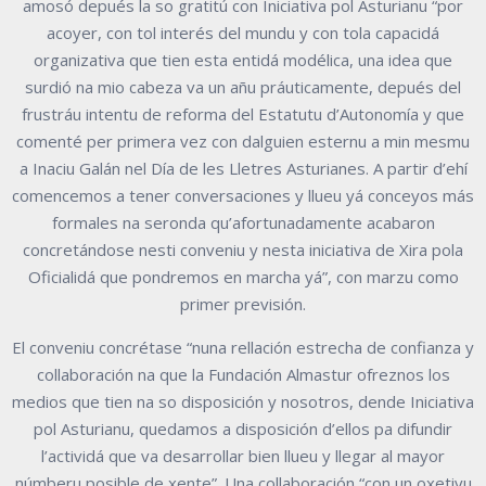
amosó depués la so gratitú con Iniciativa pol Asturianu “por
acoyer, con tol interés del mundu y con tola capacidá
organizativa que tien esta entidá modélica, una idea que
surdió na mio cabeza va un añu práuticamente, depués del
frustráu intentu de reforma del Estatutu d’Autonomía y que
comenté per primera vez con dalguien esternu a min mesmu
a Inaciu Galán nel Día de les Lletres Asturianes. A partir d’ehí
comencemos a tener conversaciones y llueu yá conceyos más
formales na seronda qu’afortunadamente acabaron
concretándose nesti conveniu y nesta iniciativa de Xira pola
Oficialidá que pondremos en marcha yá”, con marzu como
primer previsión.
El conveniu concrétase “nuna rellación estrecha de confianza y
collaboración na que la Fundación Almastur ofreznos los
medios que tien na so disposición y nosotros, dende Iniciativa
pol Asturianu, quedamos a disposición d’ellos pa difundir
l’actividá que va desarrollar bien llueu y llegar al mayor
númberu posible de xente”. Una collaboración “con un oxetivu