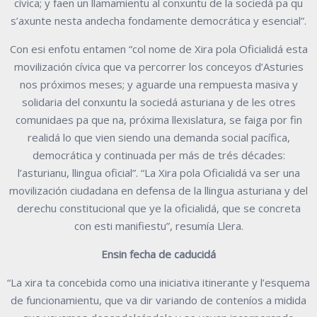
cívica; y faen un llamamientu al conxuntu de la sociedá pa qu
s’axunte nesta andecha fondamente democrática y esencial”.
Con esi enfotu entamen “col nome de Xira pola Oficialidá esta
movilización cívica que va percorrer los conceyos d’Asturies
nos próximos meses; y aguarde una rempuesta masiva y
solidaria del conxuntu la sociedá asturiana y de les otres
comunidaes pa que na, próxima llexislatura, se faiga por fin
realidá lo que vien siendo una demanda social pacífica,
democrática y continuada per más de trés décades:
l’asturianu, llingua oficial”. “La Xira pola Oficialidá va ser una
movilización ciudadana en defensa de la llingua asturiana y del
derechu constitucional que ye la oficialidá, que se concreta
con esti manifiestu”, resumía Llera.
Ensin fecha de caducidá
“La xira ta concebida como una iniciativa itinerante y l’esquema
de funcionamientu, que va dir variando de conteníos a midida