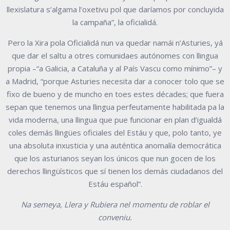
llexislatura s’algama l’oxetivu pol que daríamos por concluyida
la campaña”, la oficialidá.
Pero la Xira pola Oficialidá nun va quedar namái n’Asturies, yá
que dar el saltu a otres comunidaes autónomes con llingua
propia –“a Galicia, a Cataluña y al País Vascu como mínimo”– y
a Madrid, “porque Asturies necesita dar a conocer tolo que se
fixo de bueno y de muncho en toes estes décades; que fuera
sepan que tenemos una llingua perfeutamente habilitada pa la
vida moderna, una llingua que pue funcionar en plan d’igualdá
coles demás llingües oficiales del Estáu y que, polo tanto, ye
una absoluta inxusticia y una auténtica anomalía democrática
que los asturianos seyan los únicos que nun gocen de los
derechos llingüísticos que sí tienen los demás ciudadanos del
Estáu español”.
Na semeya, Llera y Rubiera nel momentu de roblar el
conveniu.