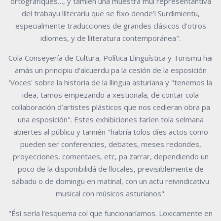
ortográfiques…, y tamién una muestra mui representantiva
del trabayu lliterariu que se fixo dende’l Surdimientu,
especialmente traducciones de grandes clásicos d’otros
idiomes, y de lliteratura contemporánea".
Cola Conseyería de Cultura, Política Llingüística y Turismu hai
amás un principiu d'alcuerdu pa la cesión de la esposición
'Voces' sobre la historia de la llingua asturiana y "tenemos la
idea, tamos empezando a xestionala, de contar cola
collaboración d’artistes plásticos que nos cedieran obra pa
una esposición". Estes exhibiciones taríen tola selmana
abiertes al públicu y tamién "habría tolos díes actos como
pueden ser conferencies, debates, meses redondes,
proyecciones, comentaes, etc, pa zarrar, dependiendo un
poco de la disponibilidá de llocales, previsiblemente de
sábadu o de domingu en matinal, con un actu reivindicativu
musical con músicos asturianos".
"Ési sería l’esquema col que funcionaríamos. Loxicamente en