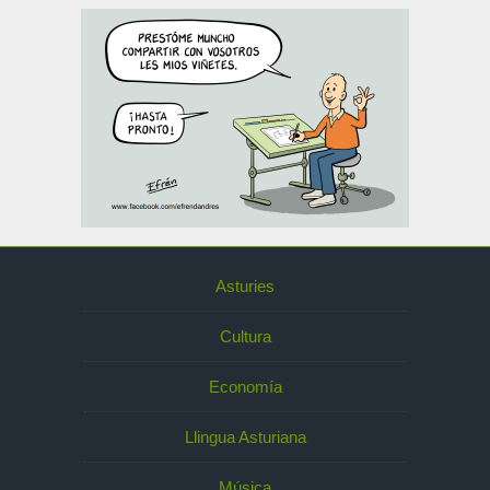
Asturies
Cultura
Economía
Llingua Asturiana
Música