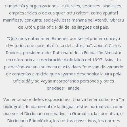
ciudadanía y organizaciones "culturales, vecinales, sindicales,
empresariales o de cualquier otru calter", como apunta'l
manifiestu conxuntu asoleyáu esta mañana nel Atenéu Obreru
de Xixón, pola oficialidá de les llingües del país.
"Quiximos entamar en Bimenes por ser el primer conceyu
d’Asturies que normalizó l’usu del asturianu", apuntó Carlos
Rubiera, presidente del Patronatu de la Fundación Almastur
en referencia a la declaración d'oficialidá del 1997. Asina, ta
preparándose una selmana d'actividaes "que van dir variando
de conteníos a midida que vayamos desendolca la Xira pola
Oficialidá y se vayan incorporando persones y otres
entidaes", añade.
Van entamase delles esposiciones. Una va tener como exa "la
bibliografía fundamental de la llingua: testos normativos como
pue ser el Diccionariu normativu, la Gramática, la normativa, el
Diccionariu Etimolóxicu, los testos consultivos, les normes