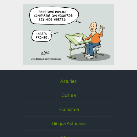
Asturies
Cultura
Economía
Llingua Asturiana