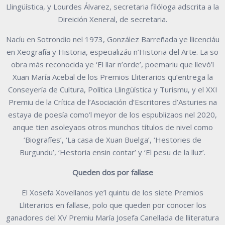
Llingüística, y Lourdes Álvarez, secretaria filóloga adscrita a la
Direición Xeneral, de secretaria.
Nacíu en Sotrondio nel 1973, González Barreñada ye llicenciáu
en Xeografía y Historia, especializáu n’Historia del Arte. La so
obra más reconocida ye ‘El llar n’orde’, poemariu que llevó’l
Xuan María Acebal de los Premios Lliterarios qu’entrega la
Conseyería de Cultura, Política Llingüística y Turismu, y el XXI
Premiu de la Crítica de l’Asociación d’Escritores d’Asturies na
estaya de poesía como’l meyor de los espublizaos nel 2020,
anque tien asoleyaos otros munchos títulos de nivel como
‘Biografíes’, ‘La casa de Xuan Buelga’, ‘Hestories de
Burgundu’, ‘Hestoria ensin contar’ y ‘El pesu de la lluz’.
Queden dos por fallase
El Xosefa Xovellanos ye’l quintu de los siete Premios
Lliterarios en fallase, polo que queden por conocer los
ganadores del XV Premiu María Josefa Canellada de lliteratura