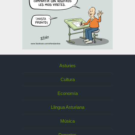
Asturies
Cultura
Economía
Llingua Asturiana
Música
Deportes