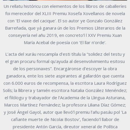
Un rellatu históricu con elementos de los llibros de caballeríes
foi merecedor del XLIII Premiu Xosefa Xovellanos de novela
con 'El viaxe del cacique'. El so autor ye Gonzalo González
Barreñada, que yá ganara ún de los Premios Lliterarios de la
conseyería nel añu 2019, en concreto’l l XXV Premiu Xuan
María Acebal de poesía con ‘El llar n’orde’.
L’acta del xuráu rescampla d’esti títulu la “solidez del testu y
el gran procuru formal qu'ayuda al desenvolvimientu esitosu
de los personaxes”. Encargáronse d’escoyer la obra
ganadora, ente los siete aspirantes al gallardón que cuenta
con 6.000 euros de recompensa, la escritora Laura Rodríguez
Solís; la llibrera y tamién escritora Natalia González Menéndez;
el filólogu y trabayador de l’Academia de la Llingua Asturiana,
Marcos Martínez Fernández; la profesora Liliana Díaz Gómez;
y José Ángel Gayol, autor que llevó’l premiu l’añu pasáu pol 'La
cafiante muerte de Nicolai Bostov', faciendo’l llabor de
presidente Antón García, direutor xeneral de Política