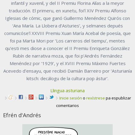
infantil y xuvenil, y del II Premiu Florina Alías a la meyor
traducción. El primeru, en xunetu, foi’l XIV Premiu Alfonso
Iglesias de cómic, que ganó Guillermo Menéndez Quirós con
‘Ana María. La Llobera d’Asturies’, y selmanes depués
comunicóse’l XXVIII Premiu Xuan María Acebal de poesía, que
foi pa Marta Mori por ‘Los carreros del tiempu’, mentes
qu’esti mes diose a conocer el II Premiu Enriqueta González
Rubín de narrativa moza, que foi p’Andrés Fernández
Menéndez por ‘1929’, y el XVIII Premiu Máximo Fuertes
Acevedo d'ensayu, que recibió Damián Barreiro por ‘Asturianía
kitsch: decálogu de la cultura pop ástur’.
Llingua asturiana
Inicie sesión
o
rexístrese
pa espublizar
comentarios
Efrén d'Andrés