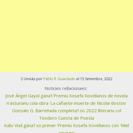
Unviáu por
Pablo R. Guardado
el 15 Setiembre, 2022
Noticies rellacionaes:
José Ángel Gayol gana’l Premiu Xosefa Xovellanos de novela
n’asturianu cola obra 'La cafiante muerte de Nicolai Bostov'
Gonzalo G. Barreñada completa'l so 2022 lliterariu col
Teodoro Cuesta de Poesía
Xulio Vixil gana’l so primer Premiu Xosefa Xovellanos con ‘Miel
amargo’