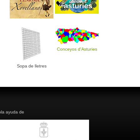
Conceyos d'Asturies
Sopa de lletres
la ayuda de