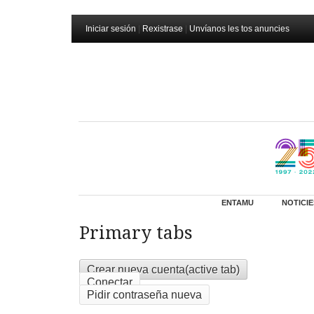
Iniciar sesión
|
Rexistrase
|
Unvíanos les tos anuncies
ENTAMU
NOTICIE
Primary tabs
Crear nueva cuenta
(active tab)
Conectar
Pidir contraseña nueva