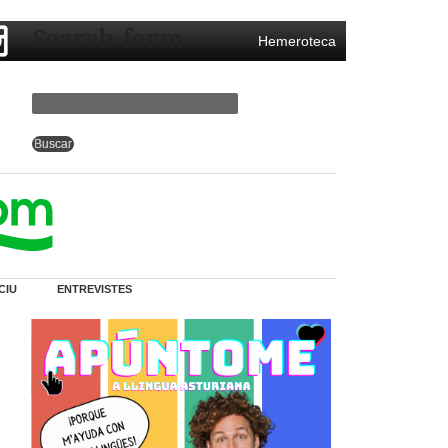
Search form
Hemeroteca
CIU
ENTREVISTES