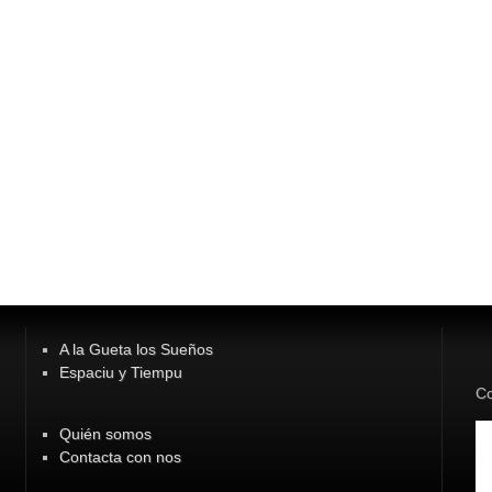
A la Gueta los Sueños
Espaciu y Tiempu
Co
Quién somos
Contacta con nos