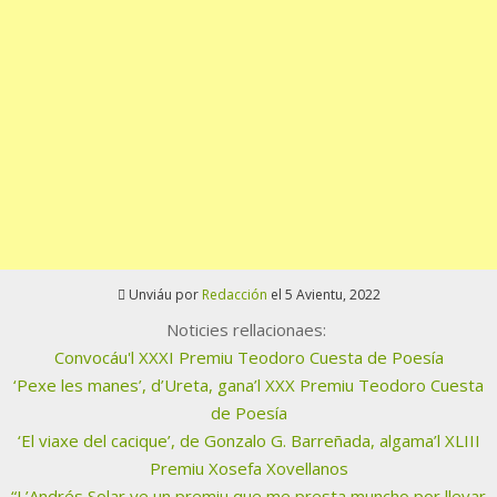
Unviáu por
Redacción
el 5 Avientu, 2022
Noticies rellacionaes:
Convocáu'l XXXI Premiu Teodoro Cuesta de Poesía
‘Pexe les manes’, d’Ureta, gana’l XXX Premiu Teodoro Cuesta
de Poesía
‘El viaxe del cacique’, de Gonzalo G. Barreñada, algama’l XLIII
Premiu Xosefa Xovellanos
“L’Andrés Solar ye un premiu que me presta muncho por llevar