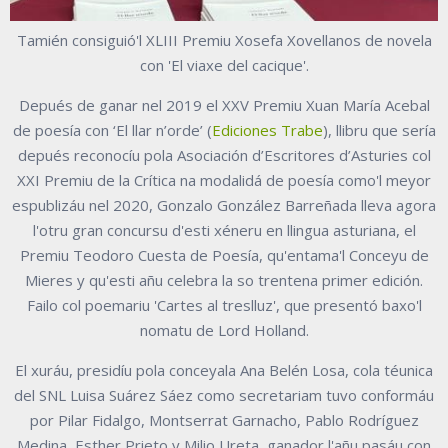
Tamién consiguió'l XLIII Premiu Xosefa Xovellanos de novela
con 'El viaxe del cacique'.
Depués de ganar nel 2019 el XXV Premiu Xuan María Acebal
de poesía con ‘El llar n’orde’ (
Ediciones Trabe
), llibru que sería
depués reconocíu pola Asociación d’Escritores d’Asturies col
XXI Premiu de la Crítica na modalidá de poesía como'l meyor
espublizáu nel 2020, Gonzalo González Barreñada lleva agora
l'otru gran concursu d'esti xéneru en llingua asturiana, el
Premiu Teodoro Cuesta de Poesía, qu'entama'l Conceyu de
Mieres y qu'esti añu celebra la so trentena primer edición.
Failo col poemariu 'Cartes al treslluz', que presentó baxo'l
nomatu de Lord Holland.
El xuráu, presidíu pola conceyala Ana Belén Losa, cola téunica
del SNL Luisa Suárez Sáez como secretariam tuvo conformáu
por Pilar Fidalgo, Montserrat Garnacho, Pablo Rodríguez
Medina, Esther Prieto y Milio Ureta, ganador l'añu pasáu con