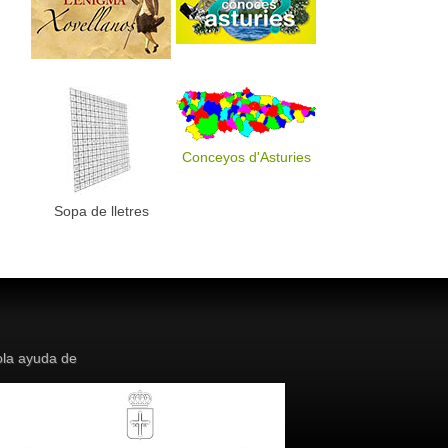
Conceyos d'Asturies
Sopa de lletres
la ayuda de