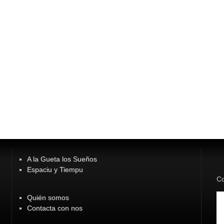
A la Gueta los Sueños
Espaciu y Tiempu
Co
Quién somos
Contacta con nos