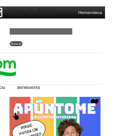
Search form
Hemeroteca
CIU
ENTREVISTES