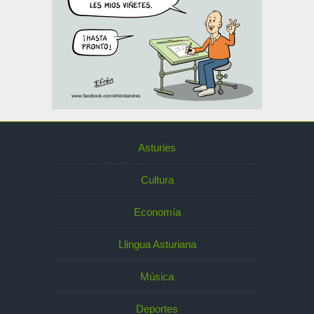
Asturies
Cultura
Economía
Llingua Asturiana
Música
Deportes