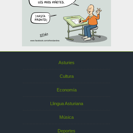
Asturies
Cultura
Economía
Llingua Asturiana
Música
Deportes