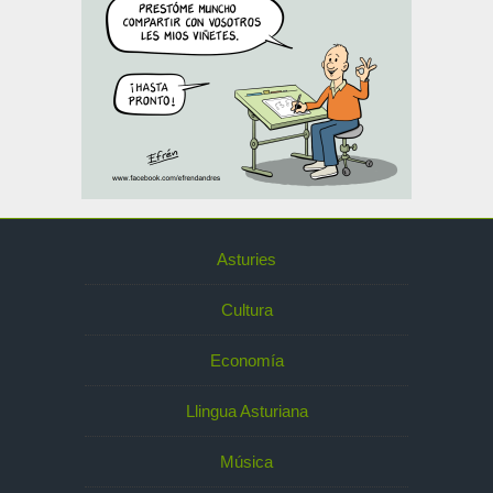
Asturies
Cultura
Economía
Llingua Asturiana
Música