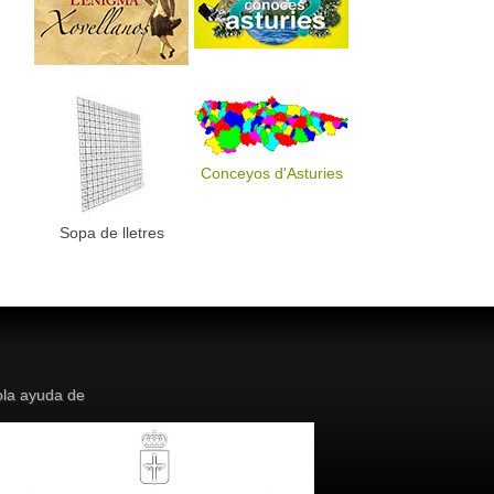
Conceyos d'Asturies
Sopa de lletres
la ayuda de