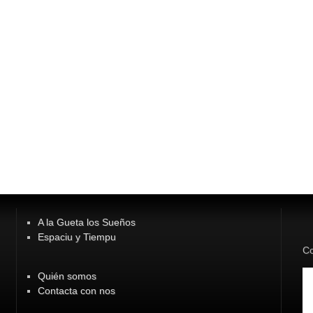
A la Gueta los Sueños
Espaciu y Tiempu
Co
Quién somos
Contacta con nos