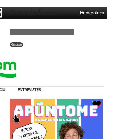
Search form
Hemeroteca
CIU
ENTREVISTES