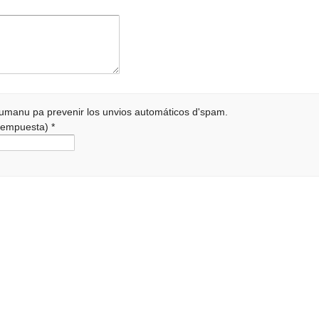
 humanu pa prevenir los unvios automáticos d'spam.
a rempuesta)
*