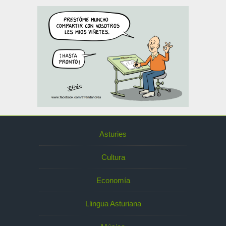
Asturies
Cultura
Economía
Llingua Asturiana