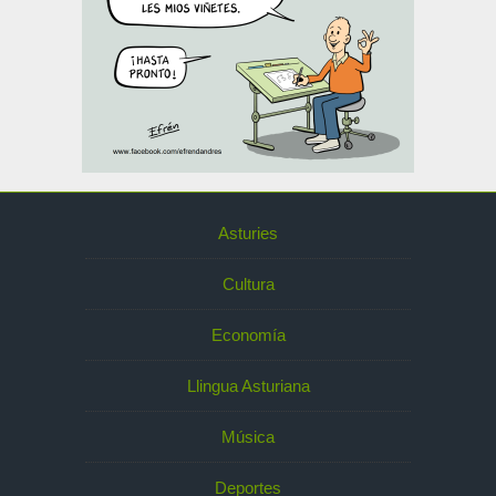
Asturies
Cultura
Economía
Llingua Asturiana
Música
Deportes