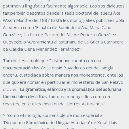
patrimoniu llingüísticu fácilmente algamable. Los sos dialeutos
tán perbién descritos dende la tesis doctoral del suecu Åke
W:son Munthe del 1887 hasta les monografíes publicaes pola
Academia como ‘El habla de Somiedo’ d’Ana María Cano
González; ‘La fala de Palacio del Sil’, de Roberto González-
Quevedo; o ‘Averamientu al asturianu de La Güeria Carrocera’
de Claudia Elena Menéndez Fernández”.
Tamién rescampló que “l’asturianu cuenta con una
documentación histórica ensin frayadures dende’l sieglu
oncenu, custodiada sobre manera nos monesterios, ente los
que quixera nomar en particular el monesteriu de San Pelayo
d’Uviéu.
La gramática, el léxicu y la onomástica del asturianu
tán mui bien descritos
, tanto en monografíes como en
revistes, ente elles ensin dulda ‘Lletres Asturianes’”.
Y “como etimóloga, soi sensible de mou especial al
‘Diccionariu Etimolóxicu de Llingua Asturiana’ de Xosé Lluis