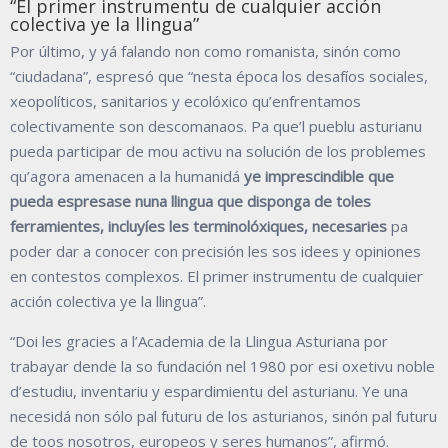
“El primer instrumentu de cualquier acción
colectiva ye la llingua”
Por último, y yá falando non como romanista, sinón como
“ciudadana”, espresó que “nesta época los desafíos sociales,
xeopolíticos, sanitarios y ecolóxico qu’enfrentamos
colectivamente son descomanaos. Pa que’l pueblu asturianu
pueda participar de mou activu na solución de los problemes
qu’agora amenacen a la humanidá
ye imprescindible que
pueda espresase nuna llingua que disponga de toles
ferramientes, incluyíes les terminolóxiques, necesaries
pa
poder dar a conocer con precisión les sos idees y opiniones
en contestos complexos. El primer instrumentu de cualquier
acción colectiva ye la llingua”.
“Doi les gracies a l’Academia de la Llingua Asturiana por
trabayar dende la so fundación nel 1980 por esi oxetivu noble
d’estudiu, inventariu y espardimientu del asturianu. Ye una
necesidá non sólo pal futuru de los asturianos, sinón pal futuru
de toos nosotros, europeos y seres humanos”, afirmó.