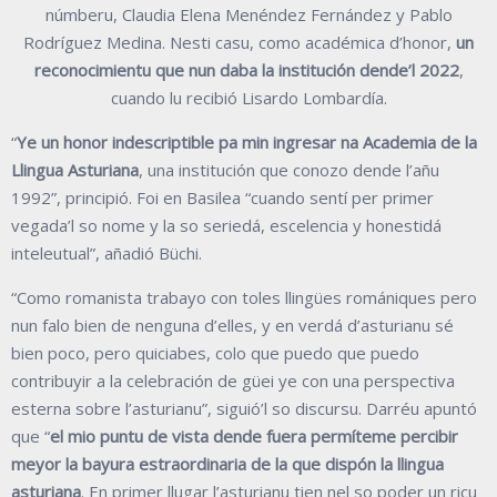
númberu, Claudia Elena Menéndez Fernández y Pablo
Rodríguez Medina. Nesti casu, como académica d’honor,
un
reconocimientu que nun daba la institución dende’l 2022
,
cuando lu recibió Lisardo Lombardía.
“
Ye un honor indescriptible pa min ingresar na Academia de la
Llingua Asturiana
, una institución que conozo dende l’añu
1992”, principió. Foi en Basilea “cuando sentí per primer
vegada’l so nome y la so seriedá, escelencia y honestidá
inteleutual”, añadió Büchi.
“Como romanista trabayo con toles llingües romániques pero
nun falo bien de nenguna d’elles, y en verdá d’asturianu sé
bien poco, pero quiciabes, colo que puedo que puedo
contribuyir a la celebración de güei ye con una perspectiva
esterna sobre l’asturianu”, siguió’l so discursu. Darréu apuntó
que “
el mio puntu de vista dende fuera permíteme percibir
meyor la bayura estraordinaria de la que dispón la llingua
asturiana
. En primer llugar l’asturianu tien nel so poder un ricu