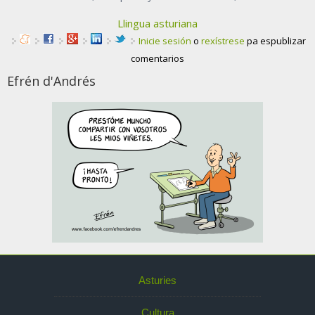
Llingua asturiana
Inicie sesión
o
rexístrese
pa espublizar
comentarios
Efrén d'Andrés
Asturies
Cultura