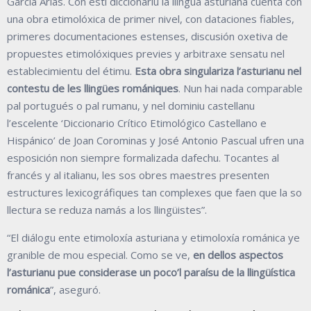
García Arias. Con esti diccionariu la llingua asturiana cuenta con
una obra etimolóxica de primer nivel, con dataciones fiables,
primeres documentaciones estenses, discusión oxetiva de
propuestes etimolóxiques previes y arbitraxe sensatu nel
establecimientu del étimu.
Esta obra singulariza l’asturianu nel
contestu de les llingües romániques
. Nun hai nada comparable
pal portugués o pal rumanu, y nel dominiu castellanu
l’escelente ‘Diccionario Crítico Etimológico Castellano e
Hispánico’ de Joan Corominas y José Antonio Pascual ufren una
esposición non siempre formalizada dafechu. Tocantes al
francés y al italianu, les sos obres maestres presenten
estructures lexicográfiques tan complexes que faen que la so
llectura se reduza namás a los llingüistes”.
“El diálogu ente etimoloxía asturiana y etimoloxía románica ye
granible de mou especial. Como se ve,
en dellos aspectos
l’asturianu pue considerase un poco’l paraísu de la llingüística
románica
”, aseguró.