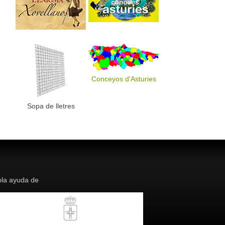
Conceyos d'Asturies
Sopa de lletres
la ayuda de