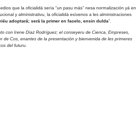
e medios que la oficialidá sería “un pasu más” nesa normalización yá en
cional y alministrativu, la oficialidá esíxenos a les alministraciones
iéu adoptará; será la primer en facelo, ensin dulda
”.
to con Irene Díaz Rodríguez; el conseyeru de Cienca, Empreses,
r de Cos, enantes de la presentación y bienvenida de les primeres
cos del futuru.