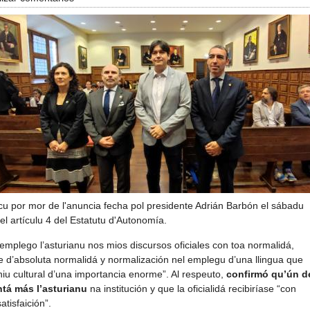
icu por mor de l'anuncia fecha pol presidente Adrián Barbón el sábadu
l artículu 4 del Estatutu d'Autonomía.
mplego l’asturianu nos mios discursos oficiales con toa normalidá,
 d’absoluta normalidá y normalización nel emplegu d’una llingua que
u cultural d’una importancia enorme”. Al respeuto,
confirmó qu’ún d
ntá más l’asturianu
na institución y que la oficialidá recibiríase “con
tisfaición”.