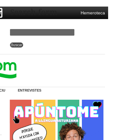
Search form
Hemeroteca
CIU
ENTREVISTES