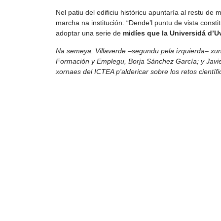
Nel patiu del edificiu históricu apuntaría al restu d
marcha na institución. “Dende’l puntu de vista constitu
adoptar una serie de
midíes que la Universidá d’Uv
Na semeya, Villaverde –segundu pela izquierda– xun
Formación y Emplegu, Borja Sánchez García; y Javie
xornaes del ICTEA p'aldericar sobre los retos científi