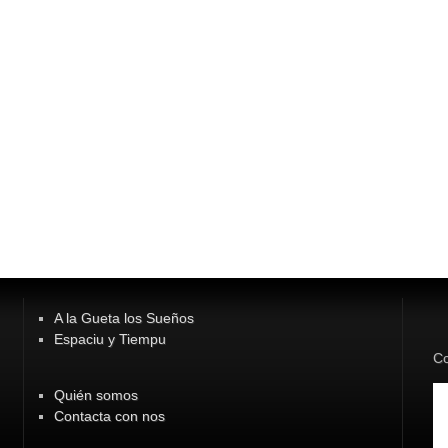
A la Gueta los Sueños
Espaciu y Tiempu
Co
Quién somos
Contacta con nos