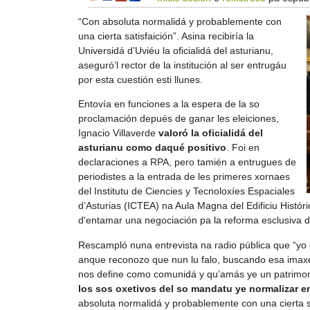
“Con absoluta normalidá y probablemente con
una cierta satisfaición”. Asina recibiría la
Universidá d’Uviéu la oficialidá del asturianu,
aseguró’l rector de la institución al ser entrugáu
por esta cuestión esti llunes.
Entovía en funciones a la espera de la so
proclamación depués de ganar les eleiciones,
Ignacio Villaverde
valoró la oficialidá del
asturianu como daqué positivo
. Foi en
declaraciones a RPA, pero tamién a entrugues de
periodistes a la entrada de les primeres xornaes
del Institutu de Ciencies y Tecnoloxíes Espaciales
d’Asturias (ICTEA) na Aula Magna del Edificiu Histór
d'entamar una negociación pa la reforma esclusiva de
Rescampló nuna entrevista na radio pública que “yo e
anque reconozo que nun lu falo, buscando esa imaxe
nos define como comunidá y qu’amás ye un patrimoni
los sos oxetivos del so mandatu ye normalizar e
absoluta normalidá y probablemente con una cierta sa