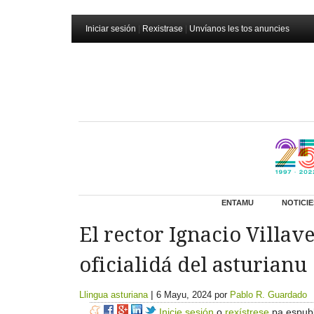
Iniciar sesión
|
Rexistrase
|
Unvíanos les tos anuncies
ENTAMU
NOTICIE
El rector Ignacio Villav
oficialidá del asturianu
|
Llingua asturiana
6 Mayu, 2024
por
Pablo R. Guardado
Inicie sesión
o
rexístrese
pa espubl