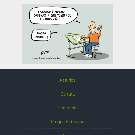
Asturies
Cultura
Economía
Llingua Asturiana