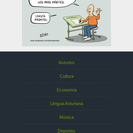
Asturies
Cultura
Economía
Llingua Asturiana
Música
Deportes