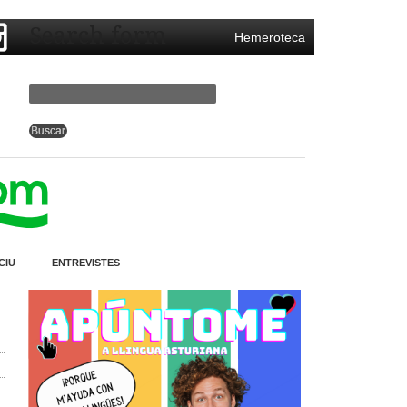
Search form
Hemeroteca
CIU
ENTREVISTES