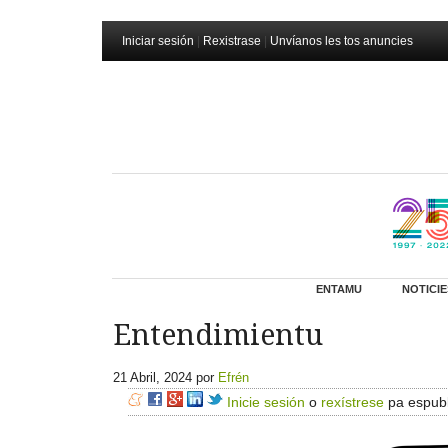
Iniciar sesión
|
Rexistrase
|
Unvíanos les tos anuncies
ENTAMU
NOTICIE
Entendimientu
21 Abril, 2024
por
Efrén
Inicie sesión
o
rexístrese
pa espubl