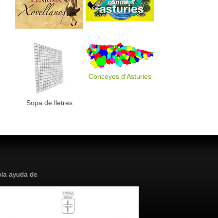
Conceyos d'Asturies
Sopa de lletres
la ayuda de