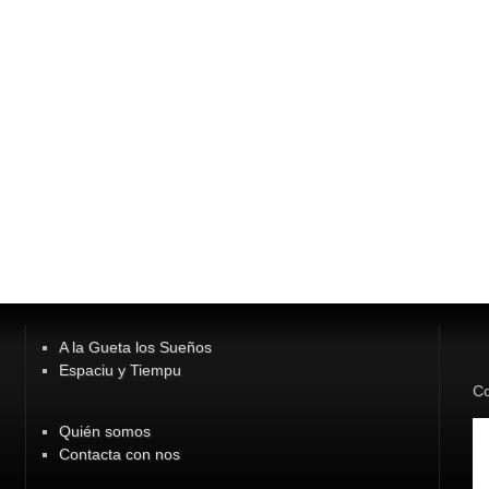
A la Gueta los Sueños
Espaciu y Tiempu
Co
Quién somos
Contacta con nos