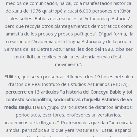
medios de comunicación, na cai, cola manifestación histórica
de xunu de 1976 qu’atropó a cuasi 6.000 persones en Xixón
coles señes ‘Bables nes escueles’ y ‘Autonomía p’Asturies’
pero que recoyía otros plantegamientos democráticos como
l’amnistía de los presos y preses polítiques”. D’igual forma, “la
creación de l’Academia de la Llingua Asturiana y de la propia
Selmana de les Lletres Asturianes, les dos del 1980, diba ser
mui difícil concebiles ensin la esistencia previa d’esti
movimientu”.
El llibru, que se va presentar el llunes a les 19 hores nel salón
d’actos de Real Instituto de Estudios Asturianos (RIDEA),
percuerre en 13 artículos “la historia del Conceyu Bable y tol
contestu sociopolíticu, sociocultural, d’aquella Asturies de va
mediu sieglu.
Hai un grupu d’articulistes de distintos ámbitos:
periodistes, escritores, profesores universitarios,
académicos de la llingua…”. Profesionales que dan “una mirada
amplia, periscópica a lo que yera l’Asturies y l’Estáu español