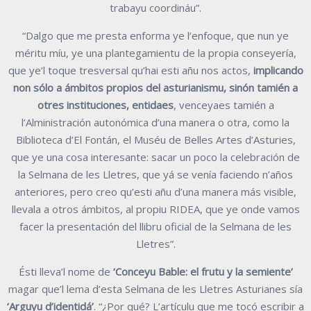
trabayu coordináu”.
“Dalgo que me presta enforma ye l’enfoque, que nun ye
méritu míu, ye una plantegamientu de la propia conseyería,
que ye’l toque tresversal qu’hai esti añu nos actos,
implicando
non sólo a ámbitos propios del asturianismu, sinón tamién a
otres instituciones, entidaes
, venceyaes tamién a
l’Alministración autonómica d’una manera o otra, como la
Biblioteca d’El Fontán, el Muséu de Belles Artes d’Asturies,
que ye una cosa interesante: sacar un poco la celebración de
la Selmana de les Lletres, que yá se venía faciendo n’años
anteriores, pero creo qu’esti añu d’una manera más visible,
llevala a otros ámbitos, al propiu RIDEA, que ye onde vamos
facer la presentación del llibru oficial de la Selmana de les
Lletres”.
Ésti lleva’l nome de
‘Conceyu Bable: el frutu y la semiente’
magar que’l lema d’esta Selmana de les Lletres Asturianes sía
‘Arguyu d’identidá’
. “¿Por qué? L’artículu que me tocó escribir a