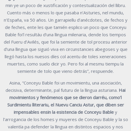
min ye un poco de xustificación y contestualización del llibru.
Cuento más o menos lo que pasaba n’Asturies, nel mundu,
n’España, va 50 años. Un garrapiellu d’anécdotes, de fechos y
de feches, ente les que tamién esplico un poco que Conceyu
Bable foi’l resultáu d’una llingua milenaria, dende los tiempos
del Fueru d’Avilés, que foi la semiente de tol procesu anterior
d’una llingua que siguió viva en circunstancies abegoses y que
llegó hasta los nuesos díes col acentu de toles xeneraciones
muertes, como suelo dicir yo. Pero foi al mesmu tiempu la
semiente de tolo que vieno detrás”, respuende.
Asina, “Conceyu Bable foi un movimientu, una asociación,
decisiva, determinante, pal futuru de la llingua asturiana.
Hai
movimientos y fenómenos que se dieron darréu, como’l
Surdimientu lliterariu, el Nuevu Canciu Astur, que diben ser
impensables ensin la esistencia de Conceyu Bable
y
l’arrogancia de los homes y muyeres de Conceyu Bable y la so
valentía pa defender la llingua en distintos espacios y nos