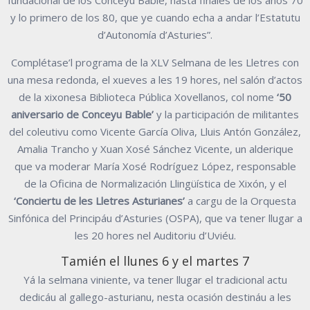
y lo primero de los 80, que ye cuando echa a andar l’Estatutu
d’Autonomía d’Asturies”.
Complétase’l programa de la XLV Selmana de les Lletres con
una mesa redonda, el xueves a les 19 hores, nel salón d’actos
de la xixonesa Biblioteca Pública Xovellanos, col nome
‘50
aniversario de Conceyu Bable’
y la participación de militantes
del coleutivu como Vicente García Oliva, Lluis Antón González,
Amalia Trancho y Xuan Xosé Sánchez Vicente, un alderique
que va moderar María Xosé Rodríguez López, responsable
de la Oficina de Normalización Llingüística de Xixón, y el
‘Conciertu de les Lletres Asturianes’
a cargu de la Orquesta
Sinfónica del Principáu d’Asturies (OSPA), que va tener llugar a
les 20 hores nel Auditoriu d’Uviéu.
Tamién el llunes 6 y el martes 7
Yá la selmana viniente, va tener llugar el tradicional actu
dedicáu al gallego-asturianu, nesta ocasión destináu a les