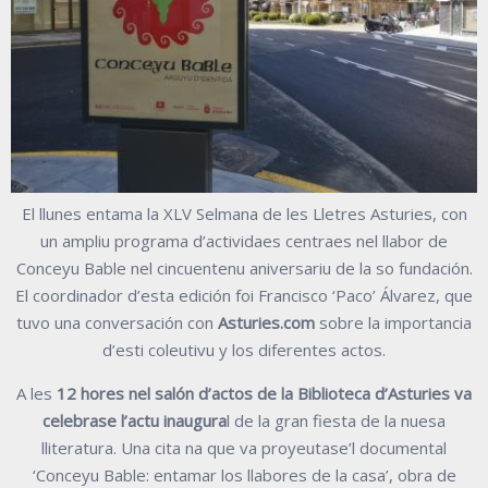
El llunes entama la XLV Selmana de les Lletres Asturies, con
un ampliu programa d’actividaes centraes nel llabor de
Conceyu Bable nel cincuentenu aniversariu de la so fundación.
El coordinador d’esta edición foi Francisco ‘Paco’ Álvarez, que
tuvo una conversación con
Asturies.com
sobre la importancia
d’esti coleutivu y los diferentes actos.
A les
12 hores nel salón d’actos de la Biblioteca d’Asturies va
celebrase l’actu inaugura
l de la gran fiesta de la nuesa
lliteratura. Una cita na que va proyeutase’l documental
‘Conceyu Bable: entamar los llabores de la casa’, obra de