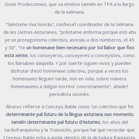
Goxe Producciones, que va emitise tamién en TPA a lo llargo
de la selmana.
“Siéntome mui honráu”, confiesa’l coordinador de la Selmana
de les Lletres Asturianes, “préstame enforma porque esti añu
ye un protagonismu colectivu, asociáu a dos númberos, el 45
y 50”. “Ye
un homenaxe bien necesario por tol llabor que fixo
esta xente
, los conceyeros, conceyeres o conceyistes, como
los llamaben daquella. Y por suerte siguen vivos y pueden
disfrutar d’esti homenaxe colectivu, porque a veces los
homenaxes lleguen tarde, non en vida, sobre manera
homenaxees a dalgún escritor concretamente”, añade’l
periodista xixonés.
Álvarez refierse a Conceyu Bable como “un colectivu que foi
determinante pal futuru de la llingua asturiana nun momentu
tamién determinante pal futuru d’Asturies
, los años del
tardofranquismu y la Transición, porque hai que recordar que
Conceyu Bable echa a andar dientro de la dictadura franquista.