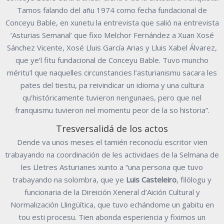
Tamos falando del añu 1974 como fecha fundacional de
Conceyu Bable, en xunetu la entrevista que salió na entrevista
‘Asturias Semanal’ que fixo Melchor Fernández a Xuan Xosé
Sánchez Vicente, Xosé Lluis García Arias y Lluis Xabel Álvarez,
que ye’l fitu fundacional de Conceyu Bable. Tuvo muncho
méritu’l que naquelles circunstancies l’asturianismu sacara les
pates del tiestu, pa reivindicar un idioma y una cultura
qu’históricamente tuvieron nengunaes, pero que nel
franquismu tuvieron nel momentu peor de la so historia”.
Tresversalidá de los actos
Dende va unos meses el tamién reconocíu escritor vien
trabayando na coordinación de les actividaes de la Selmana de
les Lletres Asturianes xunto a “una persona que tuvo
trabayando na solombra, que ye
Luis Casteleiro
, filólogu y
funcionaria de la Direición Xeneral d’Aición Cultural y
Normalización Llingüítica, que tuvo echándome un gabitu en
tou esti procesu. Tien abonda esperiencia y fiximos un