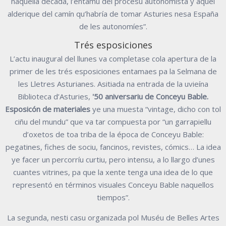
naquella década, l’entamu del procesu autonomista y aquel
alderique del camín qu’habría de tomar Asturies nesa España
de les autonomíes”.
Trés esposiciones
L’actu inaugural del llunes va completase cola apertura de la
primer de les trés esposiciones entamaes pa la Selmana de
les Lletres Asturianes. Asitiada na entrada de la uvieína
Biblioteca d’Asturies,
'50 aniversariu de Conceyu Bable.
Esposicón de materiales
ye una muesta “vintage, dicho con tol
ciñu del mundu” que va tar compuesta por “un garrapiellu
d’oxetos de toa triba de la época de Conceyu Bable:
pegatines, fiches de sociu, fancinos, revistes, cómics… La idea
ye facer un percorríu curtiu, pero intensu, a lo llargo d’unes
cuantes vitrines, pa que la xente tenga una idea de lo que
representó en términos visuales Conceyu Bable naquellos
tiempos”.
La segunda, nesti casu organizada pol Muséu de Belles Artes