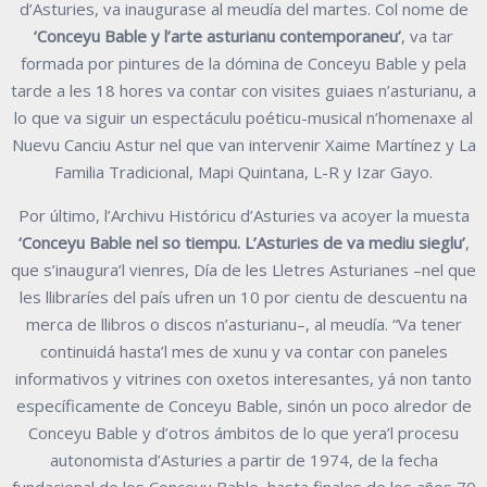
d’Asturies, va inaugurase al meudía del martes. Col nome de
‘Conceyu Bable y l’arte asturianu contemporaneu’
, va tar
formada por pintures de la dómina de Conceyu Bable y pela
tarde a les 18 hores va contar con visites guiaes n’asturianu, a
lo que va siguir un espectáculu poéticu-musical n’homenaxe al
Nuevu Canciu Astur nel que van intervenir Xaime Martínez y La
Familia Tradicional, Mapi Quintana, L-R y Izar Gayo.
Por último, l’Archivu Históricu d’Asturies va acoyer la muesta
‘Conceyu Bable nel so tiempu. L’Asturies de va mediu sieglu’
,
que s’inaugura’l vienres, Día de les Lletres Asturianes –nel que
les llibraríes del país ufren un 10 por cientu de descuentu na
merca de llibros o discos n’asturianu–, al meudía. “Va tener
continuidá hasta’l mes de xunu y va contar con paneles
informativos y vitrines con oxetos interesantes, yá non tanto
específicamente de Conceyu Bable, sinón un poco alredor de
Conceyu Bable y d’otros ámbitos de lo que yera’l procesu
autonomista d’Asturies a partir de 1974, de la fecha
fundacional de los Conceyu Bable, hasta finales de los años 70