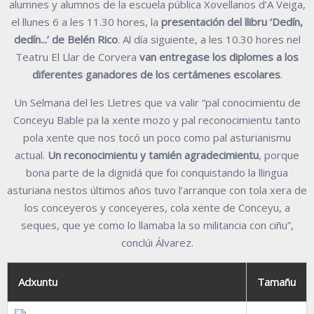
alumnes y alumnos de la escuela pública Xovellanos d’A Veiga,
el llunes 6 a les 11.30 hores, la
presentación del llibru ‘Dedín,
dedín...’ de Belén Rico
. Al día siguiente, a les 10.30 hores nel
Teatru El Llar de Corvera
van entregase los diplomes a los
diferentes ganadores de los certámenes escolares
.
Un Selmana del les Lletres que va valir “pal conocimientu de
Conceyu Bable pa la xente mozo y pal reconocimientu tanto
pola xente que nos tocó un poco como pal asturianismu
actual.
Un reconocimientu y tamién agradecimientu
, porque
bona parte de la dignidá que foi conquistando la llingua
asturiana nestos últimos años tuvo l’arranque con tola xera de
los conceyeros y conceyeres, cola xente de Conceyu, a
seques, que ye como lo llamaba la so militancia con ciñu”,
conclúi Álvarez.
Adxuntu
Tamañu