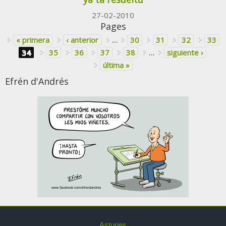
27-02-2010
Pages
« primera
‹ anterior
…
30
31
32
33
34
35
36
37
38
…
siguiente ›
última »
Efrén d'Andrés
Asturies