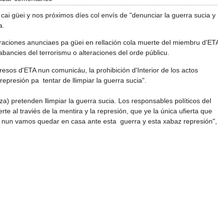
a cai güei y nos próximos díes col envís de "denunciar la guerra sucia y
a.
ntraciones anunciaes pa güei en rellación cola muerte del miembru d'ET
labancies del terrorismu o alteraciones del orde públicu.
resos d'ETA nun comunicáu, la prohibición d'Interior de los actos
resión pa tentar de llimpiar la guerra sucia".
a) pretenden llimpiar la guerra sucia. Los responsables políticos del
rte al traviés de la mentira y la represión, que ye la única ufierta que
s nun vamos quedar en casa ante esta guerra y esta xabaz represión",