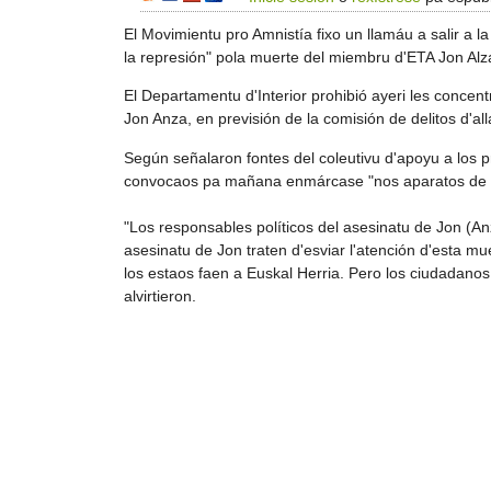
El Movimientu pro Amnistía fixo un llamáu a salir a l
la represión" pola muerte del miembru d'ETA Jon Alz
El Departamentu d'Interior prohibió ayeri les conce
Jon Anza, en previsión de la comisión de delitos d'al
Según señalaron fontes del coleutivu d'apoyu a los p
convocaos pa mañana enmárcase "nos aparatos de rep
"Los responsables políticos del asesinatu de Jon (Anz
asesinatu de Jon traten d'esviar l'atención d'esta mue
los estaos faen a Euskal Herria. Pero los ciudadano
alvirtieron.