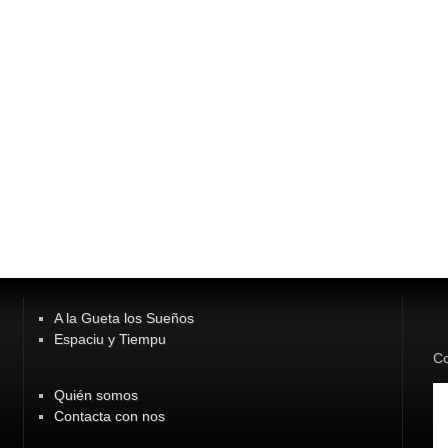
A la Gueta los Sueños
Espaciu y Tiempu
Co
Quién somos
Contacta con nos