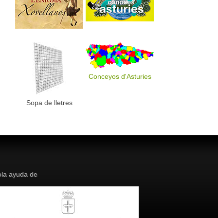
Conceyos d'Asturies
Sopa de lletres
la ayuda de