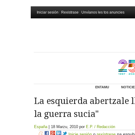
Iniciar sesión
|
Rexistrase
|
Unvíanos les tos anuncies
ENTAMU
NOTICIE
La esquierda abertzale l
la guerra sucia"
|
España
18 Marzu, 2010
por
E.P. / Redacción
Inicie sesión
o
rexístrese
pa espubl