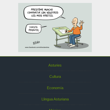
Asturies
Cultura
Economía
Llingua Asturiana