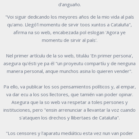
d'anguaño.
"Voi siguir dedicando los meyores años de la mio vida al país
qu'amo. Llegó'l momentu de sirvir toos xuntos a Cataluña",
afirma na so web, encabezada pol eslogan 'Agora ye
momentu de sirvir al país'.
Nel primer artículu de la so web, tituláu 'En primer persona',
asegura qu'ésti ye pa él "un proyeutu compartíu y de nenguna
manera personal, anque munchos asina lo quieren vender".
Pa ello, va publicar los sos pensamientos políticos y, al empar,
va dar ecu a los sos llectores, que tamién van poder opinar.
Asegura que la so web va respetar a toles persones y
instituciones, pero "ensin arrenunciar a llevantar la voz cuando
s'ataquen los drechos y llibertaes de Cataluña".
"Los censores y l'aparatu mediáticu esta vez nun van poder