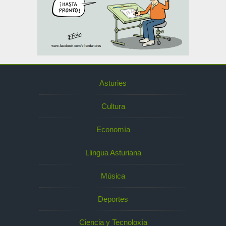
Asturies
Cultura
Economía
Llingua Asturiana
Música
Deportes
Ciencia y Tecnoloxía