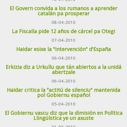
El Govern convida a los rumanos a aprender
catalán pa prosperar
08-04-2010
La Fiscalía pide 12 años de cárcel pa Otegi
07-04-2010
Haidar esixe la "intervención" d'España
06-04-2010
Erkizia diz a Urkullu que tán abiertos a la unidá
abertzale
06-04-2010
Haidar critica la "actitú de silenciu" mantenida
pol Gobiernu español
05-04-2010
El Gobiernu vascu diz que la dimisión en Política
Llingüística ye un axuste
31-03-2010