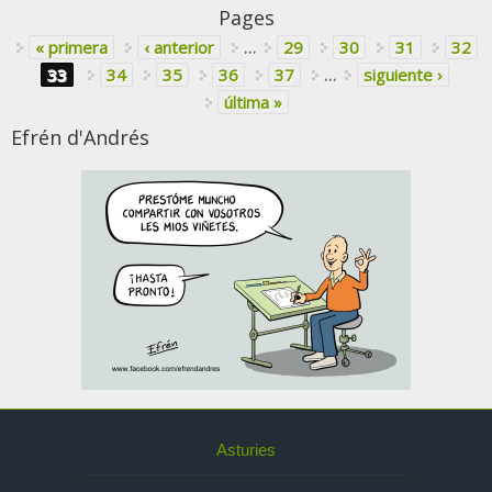
Pages
« primera
‹ anterior
…
29
30
31
32
33
34
35
36
37
…
siguiente ›
última »
Efrén d'Andrés
Asturies