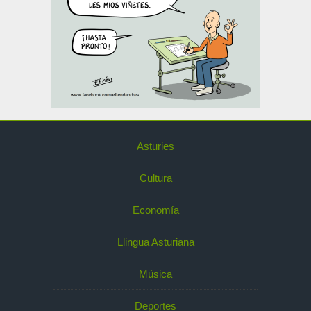
Asturies
Cultura
Economía
Llingua Asturiana
Música
Deportes