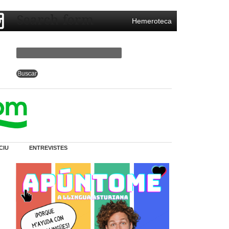
Search form
Hemeroteca
CIU
ENTREVISTES