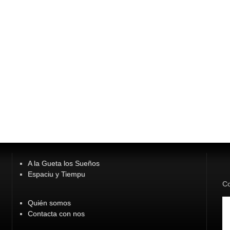
A la Gueta los Sueños
Espaciu y Tiempu
Co
Quién somos
Contacta con nos