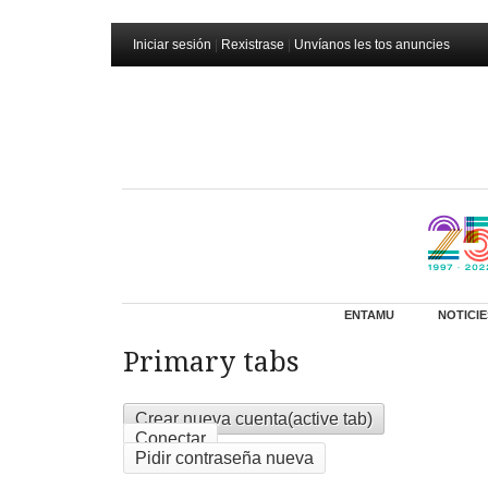
Iniciar sesión
|
Rexistrase
|
Unvíanos les tos anuncies
ENTAMU
NOTICIE
Primary tabs
Crear nueva cuenta
(active tab)
Conectar
Pidir contraseña nueva