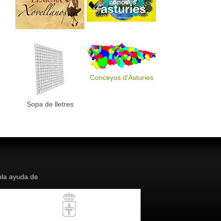
Conceyos d'Asturies
Sopa de lletres
la ayuda de