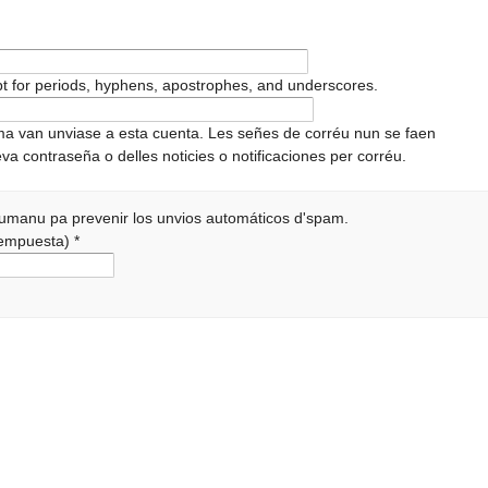
pt for periods, hyphens, apostrophes, and underscores.
ema van unviase a esta cuenta. Les señes de corréu nun se faen
va contraseña o delles noticies o notificaciones per corréu.
 humanu pa prevenir los unvios automáticos d'spam.
 rempuesta)
*