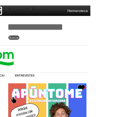
Search form
Hemeroteca
CIU
ENTREVISTES