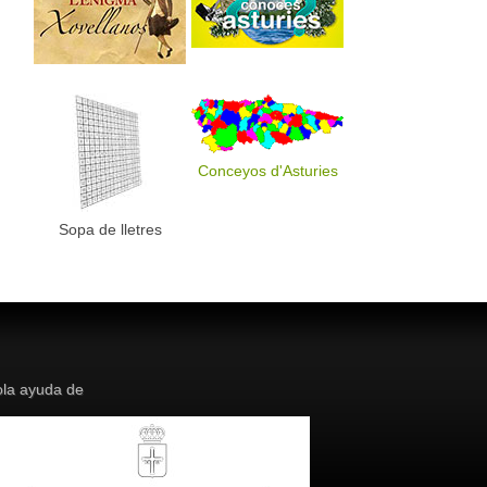
Conceyos d'Asturies
Sopa de lletres
la ayuda de