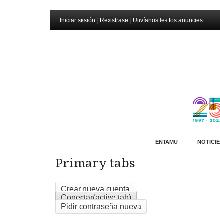
Iniciar sesión
|
Rexistrase
|
Unvíanos les tos anuncies
ENTAMU
NOTICIE
Primary tabs
Crear nueva cuenta
Conectar
(active tab)
Pidir contraseña nueva