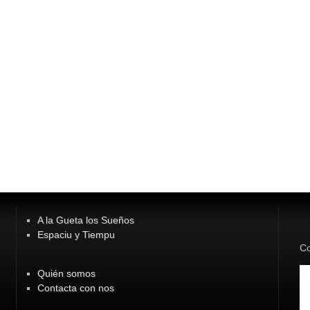
A la Gueta los Sueños
Espaciu y Tiempu
Co
Quién somos
Contacta con nos