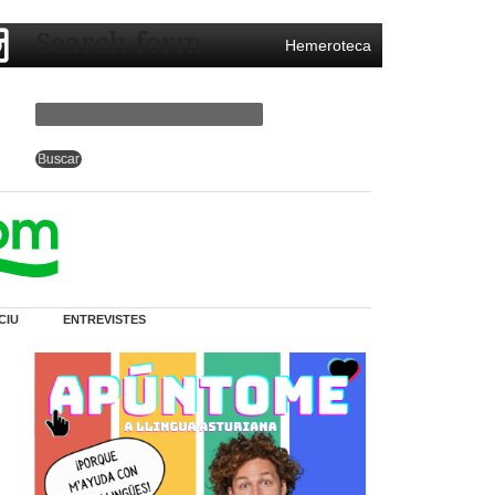
Search form
Hemeroteca
CIU
ENTREVISTES