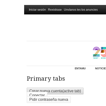
Iniciar sesión
|
Rexistrase
|
Unvíanos les tos anuncies
ENTAMU
NOTICIE
Primary tabs
Crear nueva cuenta
(active tab)
Conectar
Pidir contraseña nueva