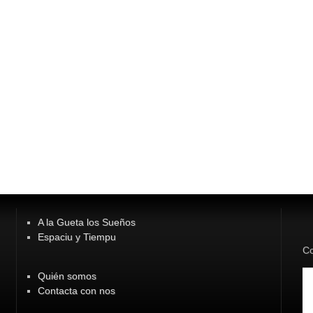
A la Gueta los Sueños
Espaciu y Tiempu
Co
Quién somos
Contacta con nos