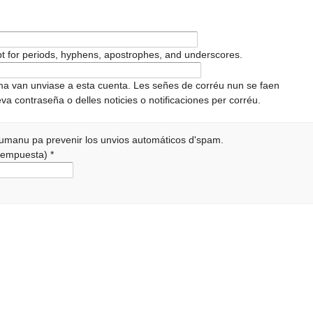
pt for periods, hyphens, apostrophes, and underscores.
ema van unviase a esta cuenta. Les señes de corréu nun se faen
va contraseña o delles noticies o notificaciones per corréu.
 humanu pa prevenir los unvios automáticos d'spam.
a rempuesta)
*