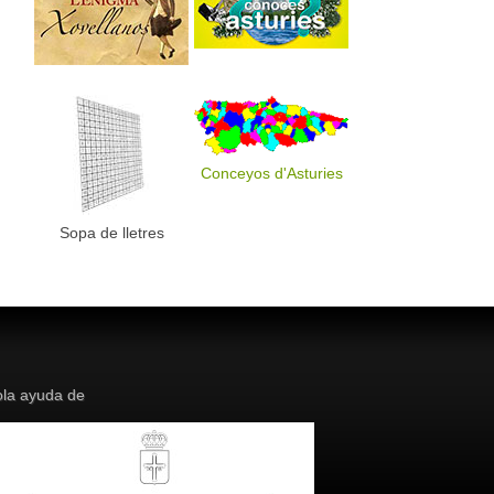
Conceyos d'Asturies
Sopa de lletres
la ayuda de