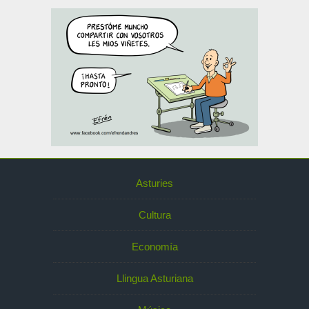
Asturies
Cultura
Economía
Llingua Asturiana