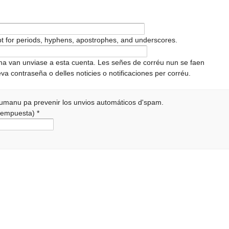
pt for periods, hyphens, apostrophes, and underscores.
ema van unviase a esta cuenta. Les señes de corréu nun se faen
va contraseña o delles noticies o notificaciones per corréu.
 humanu pa prevenir los unvios automáticos d'spam.
a rempuesta)
*