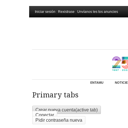
Iniciar sesión
|
Rexistrase
|
Unvíanos les tos anuncies
ENTAMU
NOTICIE
Primary tabs
Crear nueva cuenta
(active tab)
Conectar
Pidir contraseña nueva