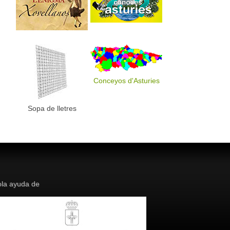
Conceyos d'Asturies
Sopa de lletres
la ayuda de