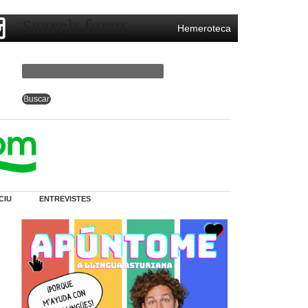
Search form
Hemeroteca
CIU
ENTREVISTES