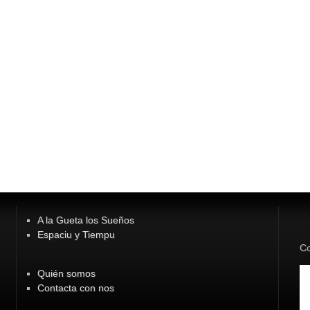
A la Gueta los Sueños
Espaciu y Tiempu
Co
Quién somos
Contacta con nos