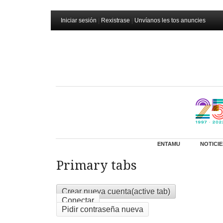
Iniciar sesión
|
Rexistrase
|
Unvíanos les tos anuncies
ENTAMU
NOTICIE
Primary tabs
Crear nueva cuenta
(active tab)
Conectar
Pidir contraseña nueva