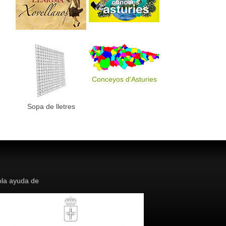
Conceyos d'Asturies
Sopa de lletres
la ayuda de