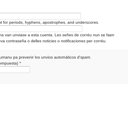
pt for periods, hyphens, apostrophes, and underscores.
ema van unviase a esta cuenta. Les señes de corréu nun se faen
va contraseña o delles noticies o notificaciones per corréu.
 humanu pa prevenir los unvios automáticos d'spam.
 rempuesta)
*