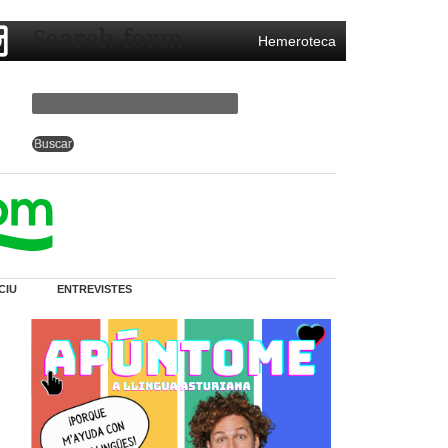
Search form
Hemeroteca
CIU
ENTREVISTES