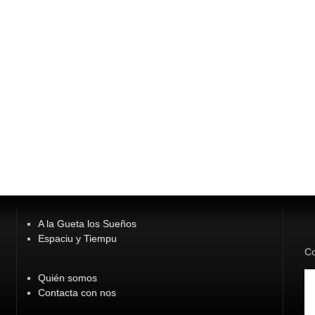
A la Gueta los Sueños
Espaciu y Tiempu
Co
Quién somos
Contacta con nos