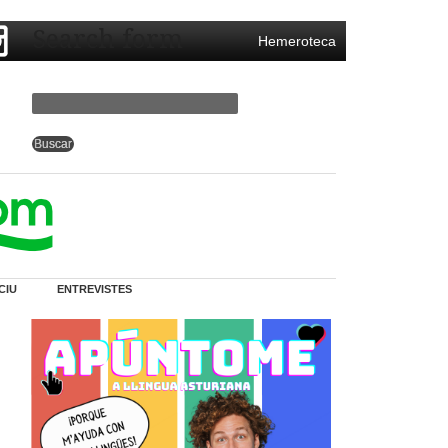
Search form
Hemeroteca
CIU
ENTREVISTES