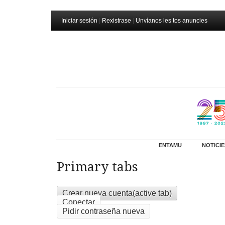
Iniciar sesión
|
Rexistrase
|
Unvíanos les tos anuncies
ENTAMU
NOTICIE
Primary tabs
Crear nueva cuenta
(active tab)
Conectar
Pidir contraseña nueva