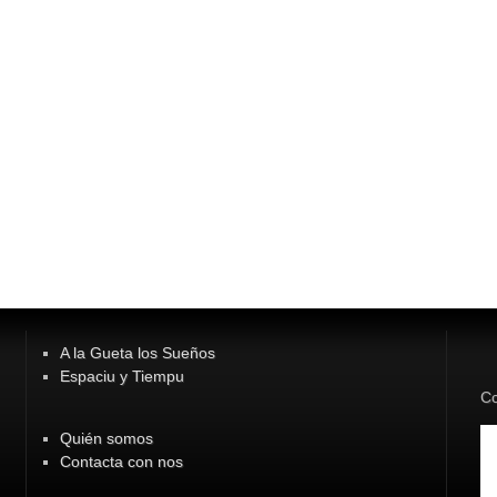
A la Gueta los Sueños
Espaciu y Tiempu
Co
Quién somos
Contacta con nos