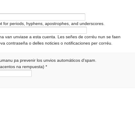
pt for periods, hyphens, apostrophes, and underscores.
ema van unviase a esta cuenta. Les señes de corréu nun se faen
va contraseña o delles noticies o notificaciones per corréu.
 humanu pa prevenir los unvios automáticos d'spam.
r acentos na rempuesta)
*