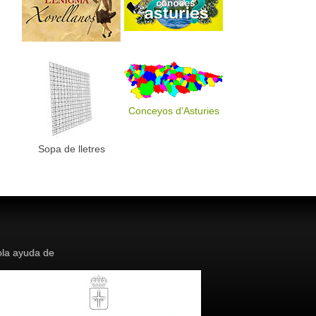
Conceyos d'Asturies
Sopa de lletres
la ayuda de