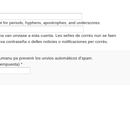
pt for periods, hyphens, apostrophes, and underscores.
ema van unviase a esta cuenta. Les señes de corréu nun se faen
va contraseña o delles noticies o notificaciones per corréu.
 humanu pa prevenir los unvios automáticos d'spam.
a rempuesta)
*