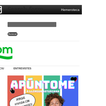
Search form
Hemeroteca
CIU
ENTREVISTES