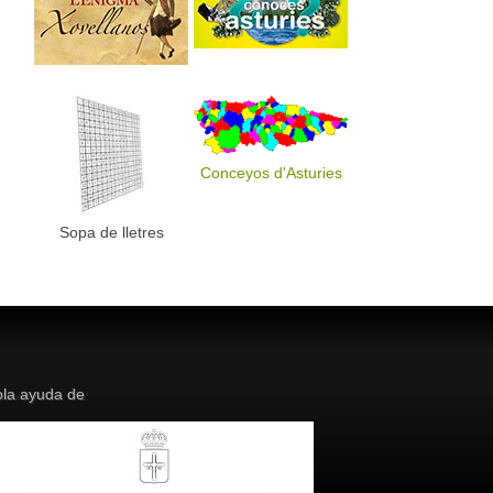
Conceyos d'Asturies
Sopa de lletres
la ayuda de