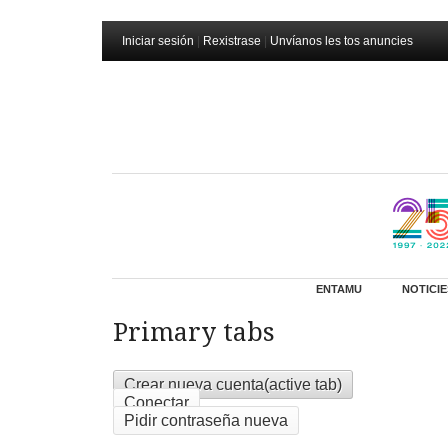
Iniciar sesión
|
Rexistrase
|
Unvíanos les tos anuncies
ENTAMU
NOTICIE
Primary tabs
Crear nueva cuenta
(active tab)
Conectar
Pidir contraseña nueva