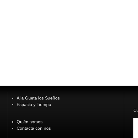
A la Gueta los Sueños
Espaciu y Tiempu
Co
Quién somos
Contacta con nos