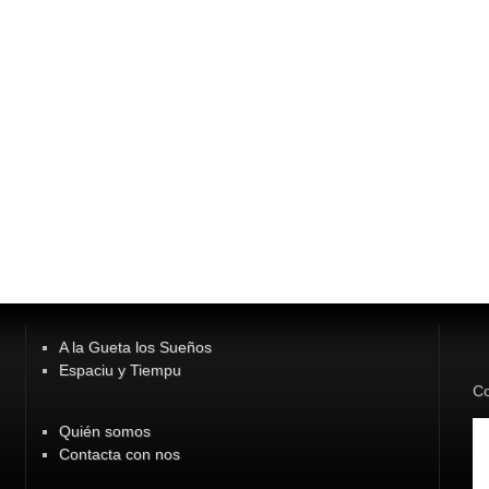
A la Gueta los Sueños
Espaciu y Tiempu
Co
Quién somos
Contacta con nos