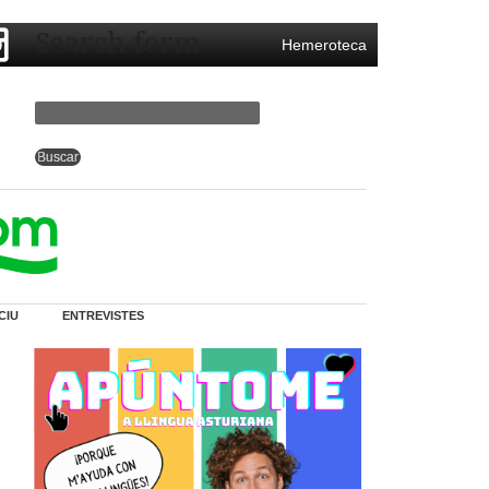
Search form
Hemeroteca
CIU
ENTREVISTES