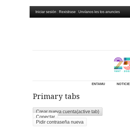
Iniciar sesión
|
Rexistrase
|
Unvíanos les tos anuncies
ENTAMU
NOTICIE
Primary tabs
Crear nueva cuenta
(active tab)
Conectar
Pidir contraseña nueva