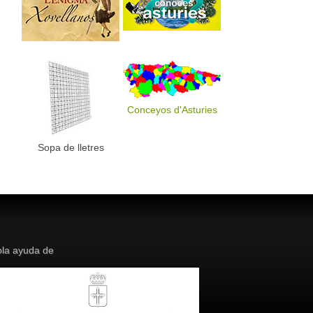
Conceyos d'Asturies
Sopa de lletres
la ayuda de