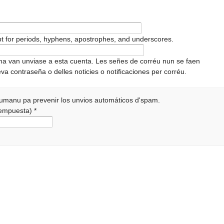
pt for periods, hyphens, apostrophes, and underscores.
ema van unviase a esta cuenta. Les señes de corréu nun se faen
va contraseña o delles noticies o notificaciones per corréu.
 humanu pa prevenir los unvios automáticos d'spam.
 rempuesta)
*