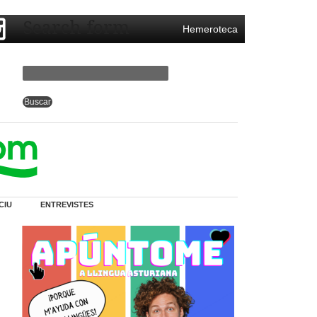
Search form
Hemeroteca
CIU
ENTREVISTES