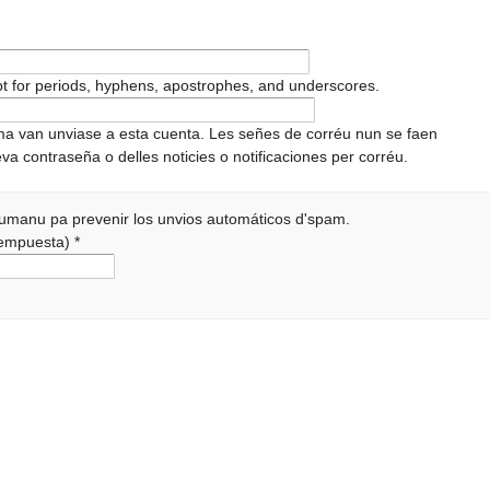
pt for periods, hyphens, apostrophes, and underscores.
ema van unviase a esta cuenta. Les señes de corréu nun se faen
va contraseña o delles noticies o notificaciones per corréu.
 humanu pa prevenir los unvios automáticos d'spam.
 rempuesta)
*