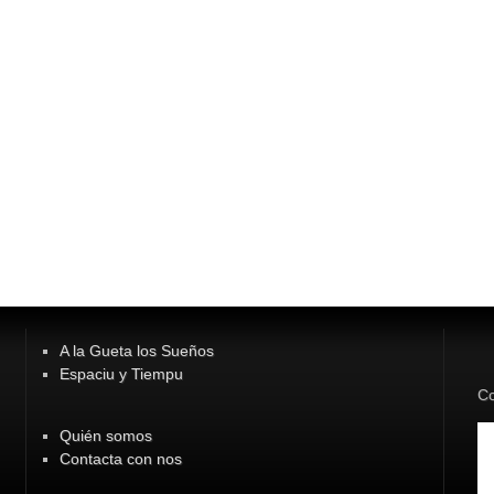
A la Gueta los Sueños
Espaciu y Tiempu
Co
Quién somos
Contacta con nos