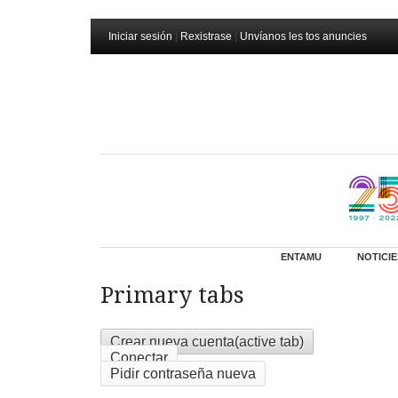
Iniciar sesión
|
Rexistrase
|
Unvíanos les tos anuncies
ENTAMU
NOTICIE
Primary tabs
Crear nueva cuenta
(active tab)
Conectar
Pidir contraseña nueva