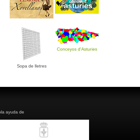
Conceyos d'Asturies
Sopa de lletres
la ayuda de