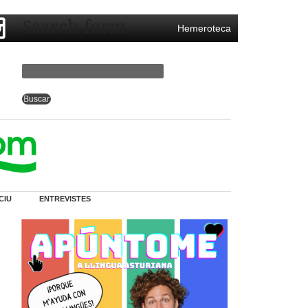
Search form
Hemeroteca
CIU
ENTREVISTES