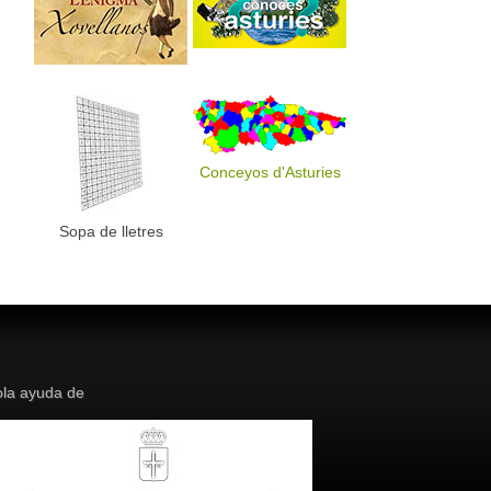
Conceyos d'Asturies
Sopa de lletres
la ayuda de