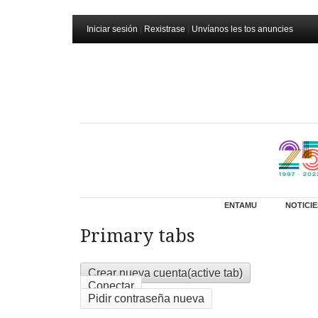
Iniciar sesión
|
Rexistrase
|
Unvíanos les tos anuncies
ENTAMU
NOTICIE
Primary tabs
Crear nueva cuenta
(active tab)
Conectar
Pidir contraseña nueva