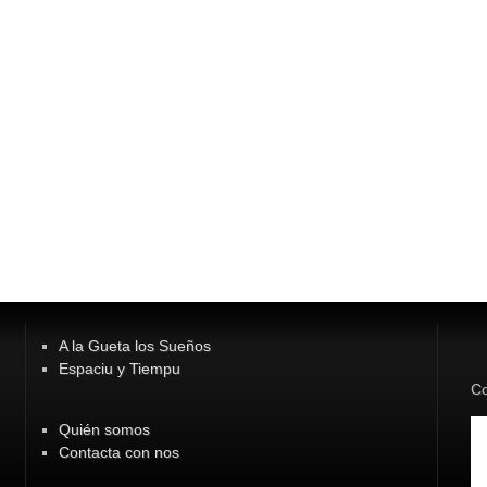
A la Gueta los Sueños
Espaciu y Tiempu
Co
Quién somos
Contacta con nos