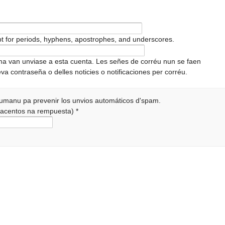
pt for periods, hyphens, apostrophes, and underscores.
ema van unviase a esta cuenta. Les señes de corréu nun se faen
va contraseña o delles noticies o notificaciones per corréu.
 humanu pa prevenir los unvios automáticos d'spam.
r acentos na rempuesta)
*