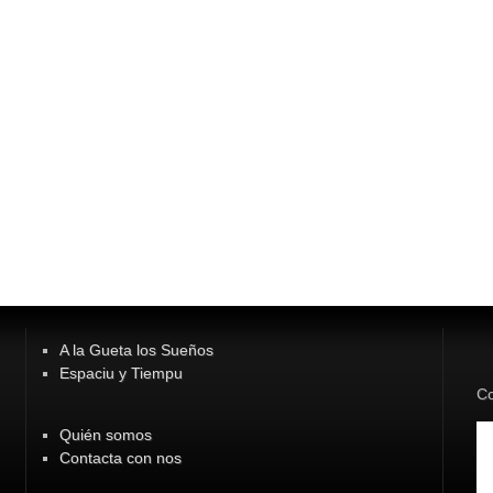
A la Gueta los Sueños
Espaciu y Tiempu
Co
Quién somos
Contacta con nos