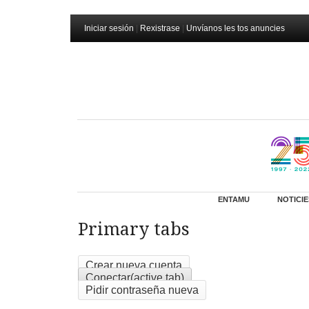
Iniciar sesión
|
Rexistrase
|
Unvíanos les tos anuncies
ENTAMU
NOTICIE
Primary tabs
Crear nueva cuenta
Conectar
(active tab)
Pidir contraseña nueva