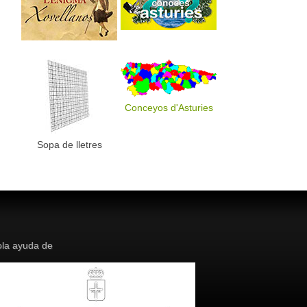
Conceyos d'Asturies
Sopa de lletres
la ayuda de