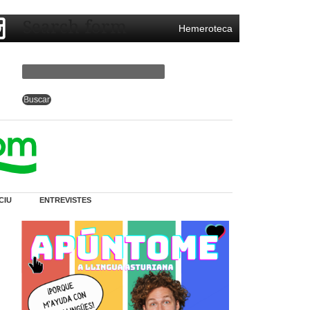
Search form
Hemeroteca
CIU
ENTREVISTES