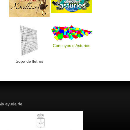
Conceyos d'Asturies
Sopa de lletres
la ayuda de