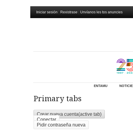
Iniciar sesión
|
Rexistrase
|
Unvíanos les tos anuncies
ENTAMU
NOTICIE
Primary tabs
Crear nueva cuenta
(active tab)
Conectar
Pidir contraseña nueva