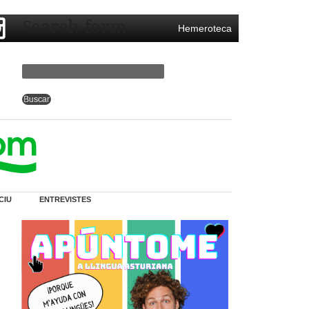
Search form
Hemeroteca
CIU
ENTREVISTES