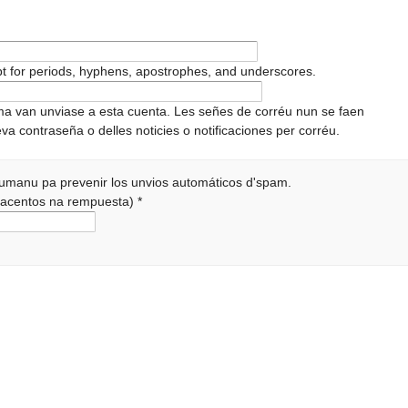
pt for periods, hyphens, apostrophes, and underscores.
ema van unviase a esta cuenta. Les señes de corréu nun se faen
va contraseña o delles noticies o notificaciones per corréu.
 humanu pa prevenir los unvios automáticos d'spam.
r acentos na rempuesta)
*