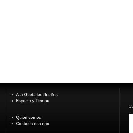
A la Gueta los Sueños
Espaciu y Tiempu
Co
Quién somos
Contacta con nos