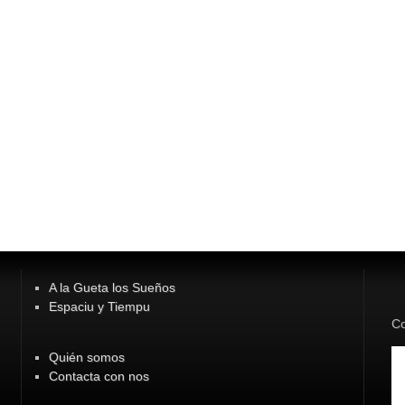
A la Gueta los Sueños
Espaciu y Tiempu
Co
Quién somos
Contacta con nos