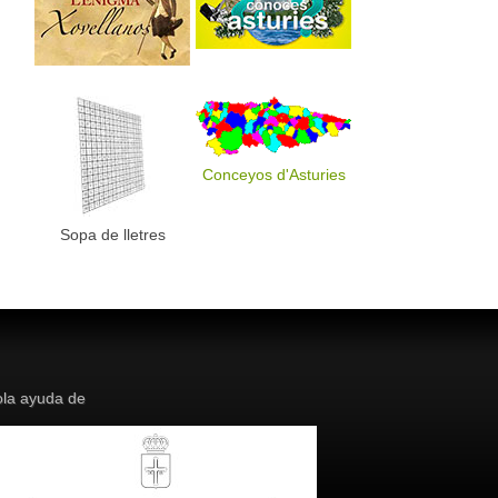
Conceyos d'Asturies
Sopa de lletres
la ayuda de