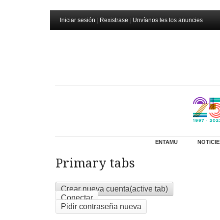
Iniciar sesión
|
Rexistrase
|
Unvíanos les tos anuncies
ENTAMU
NOTICIE
Primary tabs
Crear nueva cuenta
(active tab)
Conectar
Pidir contraseña nueva