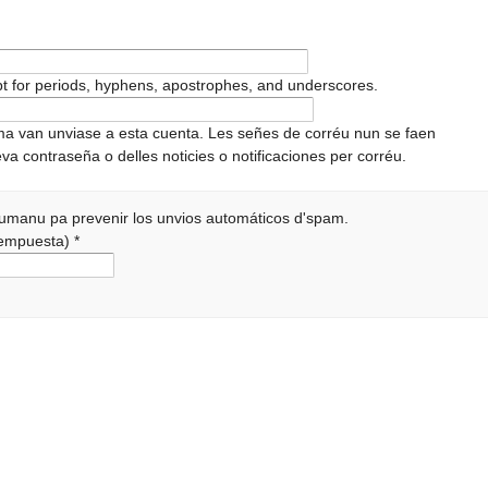
pt for periods, hyphens, apostrophes, and underscores.
ema van unviase a esta cuenta. Les señes de corréu nun se faen
va contraseña o delles noticies o notificaciones per corréu.
 humanu pa prevenir los unvios automáticos d'spam.
 rempuesta)
*