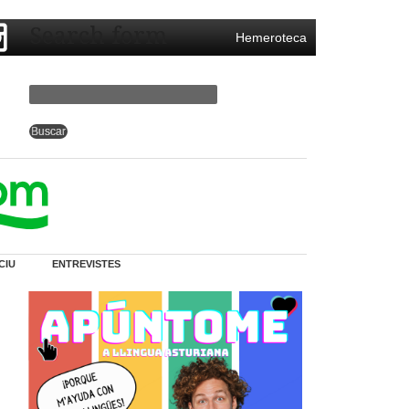
Search form
Hemeroteca
CIU
ENTREVISTES