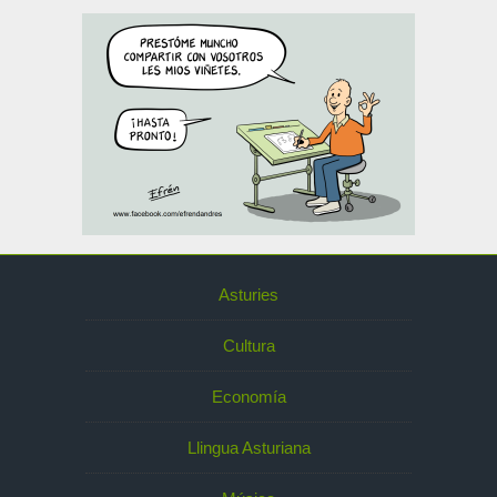
Asturies
Cultura
Economía
Llingua Asturiana