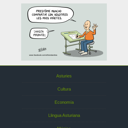
Asturies
Cultura
Economía
Llingua Asturiana