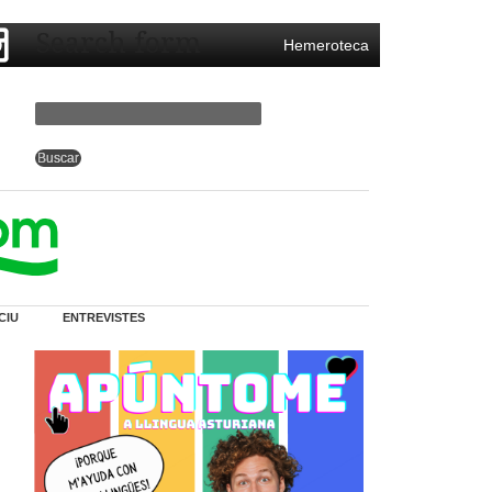
Search form
Hemeroteca
CIU
ENTREVISTES