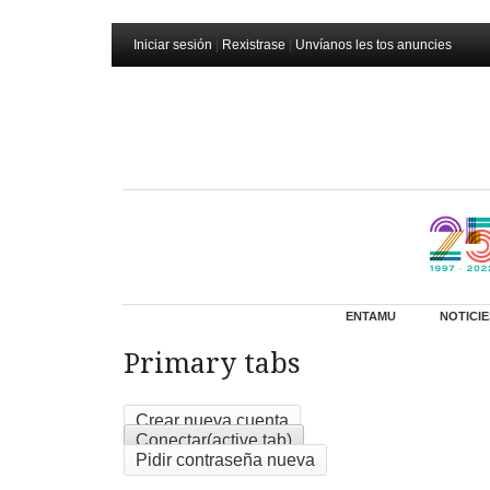
Iniciar sesión
|
Rexistrase
|
Unvíanos les tos anuncies
ENTAMU
NOTICIE
Primary tabs
Crear nueva cuenta
Conectar
(active tab)
Pidir contraseña nueva