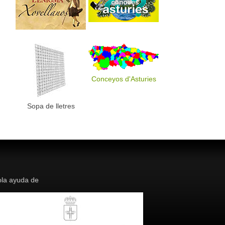
Conceyos d'Asturies
Sopa de lletres
la ayuda de