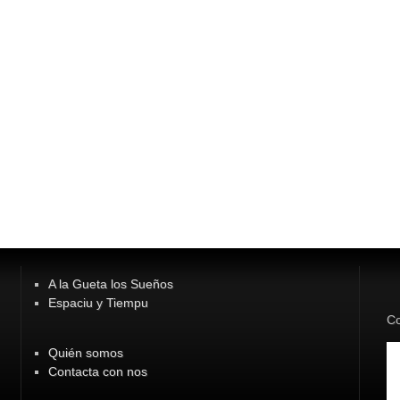
A la Gueta los Sueños
Espaciu y Tiempu
Co
Quién somos
Contacta con nos