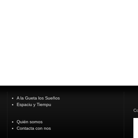
A la Gueta los Sueños
Espaciu y Tiempu
Co
Quién somos
Contacta con nos