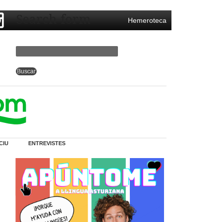
Search form
Hemeroteca
CIU
ENTREVISTES