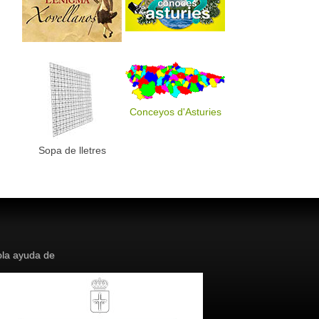
Conceyos d'Asturies
Sopa de lletres
la ayuda de