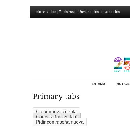
Iniciar sesión
|
Rexistrase
|
Unvíanos les tos anuncies
ENTAMU
NOTICIE
Primary tabs
Crear nueva cuenta
Conectar
(active tab)
Pidir contraseña nueva