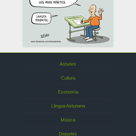
Asturies
Cultura
Economía
Llingua Asturiana
Música
Deportes