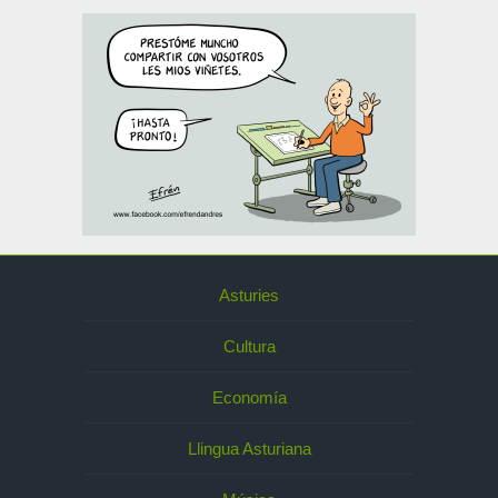
Asturies
Cultura
Economía
Llingua Asturiana